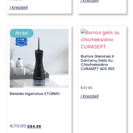
Į Krepšelį
Į Krepšelį
Akcija!
Burnos Gleivinės Ir
Dantenų Gelis Su
Chlorheksidino
CURASEPT ADS 350
€
10.99
Belaidis Irigatorius STORMO
Į Krepšelį
€
79.99
€
64.99