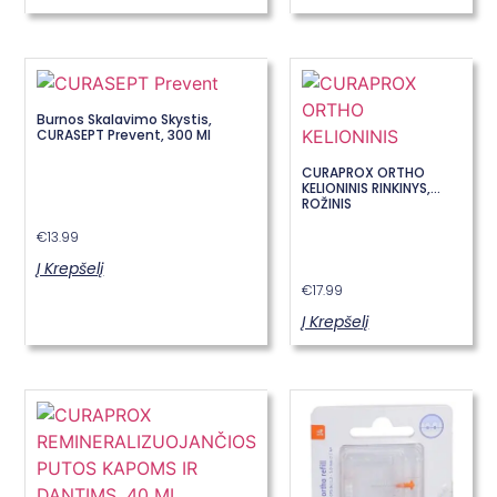
Burnos Skalavimo Skystis,
×
E-sypsena DI odontologas
CURASEPT Prevent, 300 Ml
CURAPROX ORTHO
KELIONINIS RINKINYS,
ROŽINIS
€
13.99
Į Krepšelį
€
17.99
Į Krepšelį