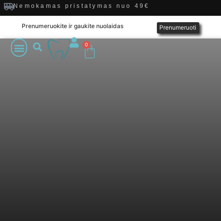
Nemokamas pristatymas nuo 49€
Prenumeruokite ir gaukite nuolaidas
Prenumeruoti
0