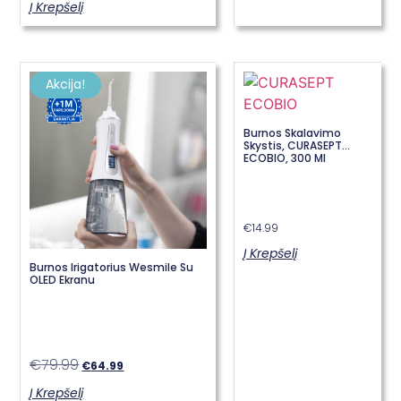
Į Krepšelį
Akcija!
Burnos Skalavimo
Skystis, CURASEPT
ECOBIO, 300 Ml
€
14.99
Į Krepšelį
Burnos Irigatorius Wesmile Su
OLED Ekranu
€
79.99
€
64.99
Į Krepšelį