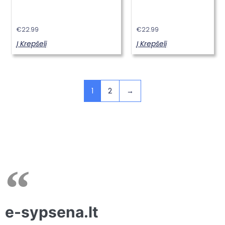
€
22.99
€
22.99
Į Krepšelį
Į Krepšelį
1
2
→
e-sypsena.lt