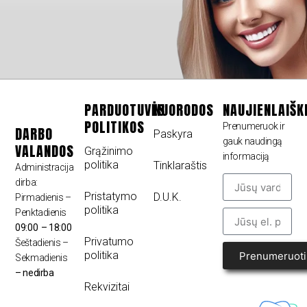
PARDUOTUVĖS
NUORODOS
NAUJIENLAIŠK
POLITIKOS
Prenumeruok ir
DARBO
Paskyra
gauk naudingą
VALANDOS
Grąžinimo
informaciją
politika
Tinklaraštis
Administracija
dirba:
Pristatymo
D.U.K.
Pirmadienis –
politika
Penktadienis
09:00 – 18:00
Privatumo
Šeštadienis –
politika
Prenumeruoti
Sekmadienis
– nedirba
Rekvizitai