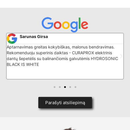
Sarunas Girsa
Aptarnavimas greitas kokybiškas, malonus bendravimas.
P
Rekomenduoju superinis daiktas - CURAPROX elektrinis
k
dantų šepetėlis su balinančiomis galvutėmis HYDROSONIC
BLACK IS WHITE
Parašyti atsiliepimą