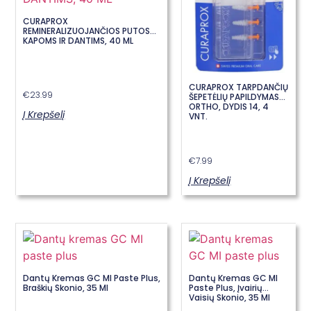
CURAPROX
REMINERALIZUOJANČIOS PUTOS
KAPOMS IR DANTIMS, 40 ML
CURAPROX TARPDANČIŲ
€
23.99
ŠEPETĖLIŲ PAPILDYMAS
ORTHO, DYDIS 14, 4
Į Krepšelį
VNT.
€
7.99
Į Krepšelį
Dantų Kremas GC MI Paste Plus,
Dantų Kremas GC MI
Braškių Skonio, 35 Ml
Paste Plus, Įvairių
Vaisių Skonio, 35 Ml