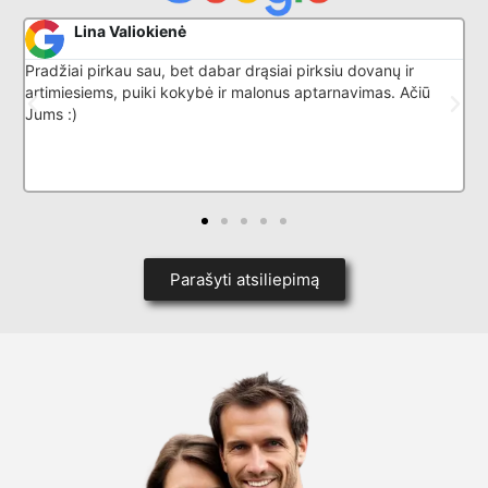
a Valiokienė
Donatas
irkau sau, bet dabar drąsiai pirksiu dovanų ir
Puikiai išmano
ms, puiki kokybė ir malonus aptarnavimas. Ačiū
Parašyti atsiliepimą