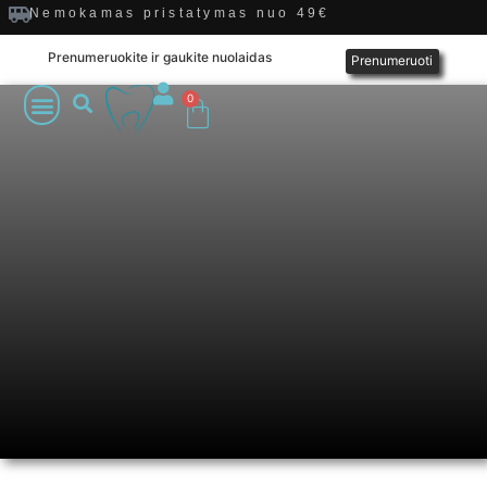
Nemokamas pristatymas nuo 49€
Prenumeruokite ir gaukite nuolaidas
Prenumeruoti
0