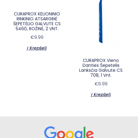
CURAPROX KELIONINIO
RINKINIO ATSARGINĖ
ŠEPETĖLIO GALVUTĖ CS
5460, ROŽINĖ, 2 VNT.
€
9.99
Į Krepšelį
CURAPROX Vieno
Danties Šepetėlis
×
E-sypsena DI odontologas
Lanksčia Galvute CS
708, 1 Vnt.
€
6.99
Į Krepšelį