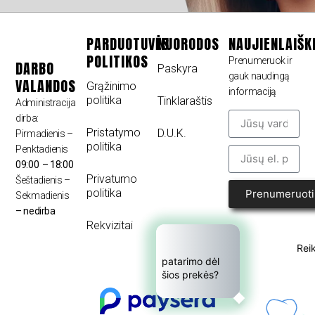
PARDUOTUVĖS
NUORODOS
NAUJIENLAIŠK
POLITIKOS
Prenumeruok ir
DARBO
Paskyra
gauk naudingą
VALANDOS
Grąžinimo
informaciją
politika
Tinklaraštis
Administracija
dirba:
Pristatymo
D.U.K.
Pirmadienis –
politika
Penktadienis
09:00 – 18:00
Privatumo
Šeštadienis –
politika
Prenumeruoti
Sekmadienis
– nedirba
Rekvizitai
Reik
patarimo dėl 
šios prekės?