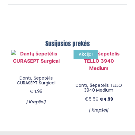
Susijusios prekės
Akcija!
×
E-sypsena DI odontologas
Dantų Šepetėlis
CURASEPT Surgical
Dantų Šepetėlis TELLO
3940 Medium
€
4.99
€
5.59
€
4.99
Į Krepšelį
Į Krepšelį