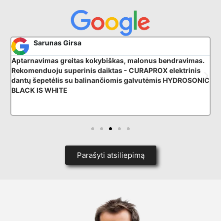
Sarunas Girsa
Aptarnavimas greitas kokybiškas, malonus bendravimas.
P
Rekomenduoju superinis daiktas - CURAPROX elektrinis
k
dantų šepetėlis su balinančiomis galvutėmis HYDROSONIC
BLACK IS WHITE
Parašyti atsiliepimą