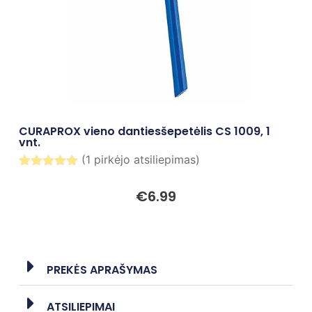
CURAPROX vieno dantiesšepetėlis CS 1009, 1
vnt.
(
1
pirkėjo atsiliepimas)
Įvertinimas:
1
5.00
iš 5
€
6.99
(viso
įvertinimų:
)
PREKĖS APRAŠYMAS
ATSILIEPIMAI