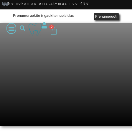
Nemokamas pristatymas nuo 49€
Prenumeruokite ir gaukite nuolaidas
Prenumeruoti
0