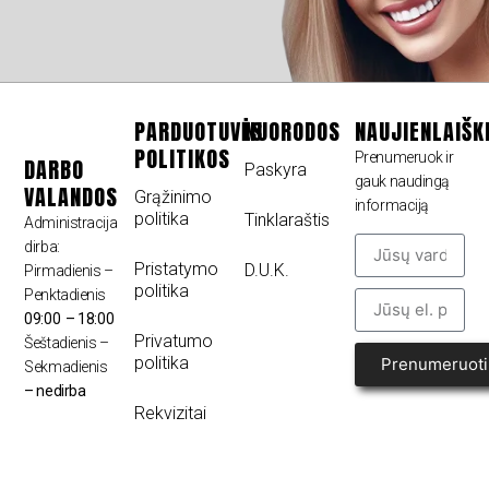
PARDUOTUVĖS
NUORODOS
NAUJIENLAIŠK
POLITIKOS
Prenumeruok ir
DARBO
Paskyra
gauk naudingą
VALANDOS
Grąžinimo
informaciją
politika
Tinklaraštis
Administracija
dirba:
Pristatymo
D.U.K.
Pirmadienis –
politika
Penktadienis
09:00 – 18:00
Privatumo
Šeštadienis –
politika
Prenumeruoti
Sekmadienis
– nedirba
Rekvizitai