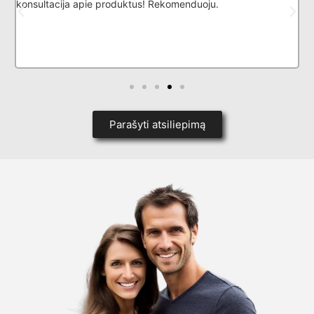
konsultacija apie produktus! Rekomenduoju.
l
k
p
i
d
Parašyti atsiliepimą