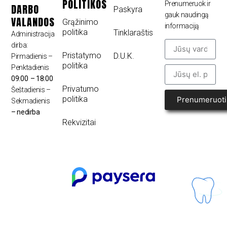
POLITIKOS
Prenumeruok ir
DARBO
Paskyra
gauk naudingą
VALANDOS
Grąžinimo
informaciją
politika
Tinklaraštis
Administracija
dirba:
Pristatymo
D.U.K.
Pirmadienis –
politika
Penktadienis
09:00 – 18:00
Privatumo
Šeštadienis –
politika
Prenumeruoti
Sekmadienis
– nedirba
Rekvizitai