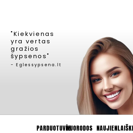
"Kiekvienas
yra vertas
gražios
šypsenos"
- Eglessypsena.lt
PARDUOTUVĖS
NUORODOS
NAUJIENLAIŠK