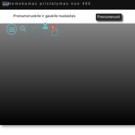
Nemokamas pristatymas nuo 49€
Prenumeruokite ir gaukite nuolaidas
Prenumeruoti
0