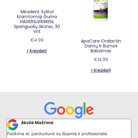
Miradent Xylitol
Kramtomoji Guma
HAGER&WERKEN,
Spanguolių Skonio, 30
Vnt
€
4.99
ApaCare Oralactin
Dantų Ir Burnos
Balzamas
Į Krepšelį
×
E-sypsena DI odontologas
€
14.99
Į Krepšelį
Akvilė Mažrimė
Patikima el. parduotuvė su išsamia ir profesionalia
G