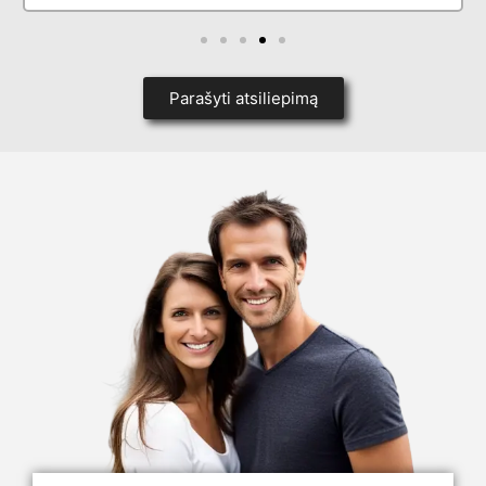
Parašyti atsiliepimą