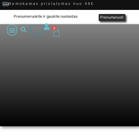
Nemokamas pristatymas nuo 49€
Prenumeruokite ir gaukite nuolaidas
Prenumeruoti
0