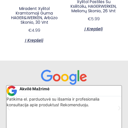
Xylitol Pastilės Su
Ksilitoliu, HAGERWERKEN,
Miradent Xylitol
Melionų Skonio, 26 Vnt
Kramtomoji Guma
HAGER&WERKEN, Arbūzo
€
5.99
Skonio, 30 Vnt
Į Krepšelį
€
4.99
Į Krepšelį
×
E-sypsena DI odontologas
Akvilė Mažrimė
Patikima el. parduotuvė su išsamia ir profesionalia
G
konsultacija apie produktus! Rekomenduoju.
l
k
p
i
d