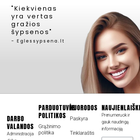
"Kiekvienas
yra vertas
gražios
šypsenos"
- Eglessypsena.lt
PARDUOTUVĖS
NUORODOS
NAUJIENLAIŠK
POLITIKOS
Prenumeruok ir
DARBO
Paskyra
gauk naudingą
VALANDOS
Grąžinimo
informaciją
politika
Tinklaraštis
Administracija