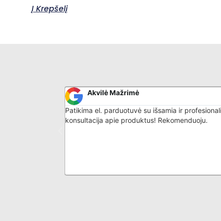
Į Krepšelį
Akvilė Mažrimė
malonus
Patikima el. parduotuvė su išsamia ir profesional
is daiktas -
konsultacija apie produktus! Rekomenduoju.
is su
ONIC BLACK IS