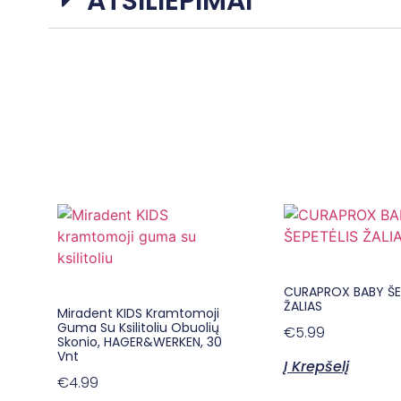
ATSILIEPIMAI
CURAPROX BABY ŠE
ŽALIAS
Miradent KIDS Kramtomoji
Guma Su Ksilitoliu Obuolių
€
5.99
Skonio, HAGER&WERKEN, 30
Vnt
Į Krepšelį
€
4.99