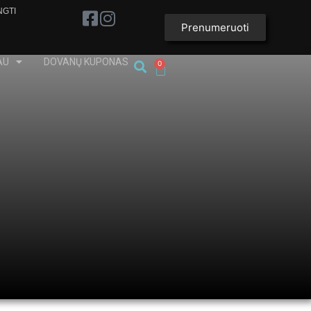
NGTI
Prenumeruoti
AU
DOVANŲ KUPONAS
0