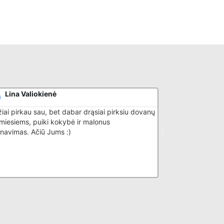
Lina Valiokienė
Donatas G
iai pirkau sau, bet dabar drąsiai pirksiu dovanų
Puikiai išmano sa
timiesiems, puiki kokybė ir malonus
navimas. Ačiū Jums :)