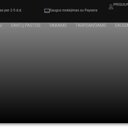
PRISIJU
as per 2-5 d.d.
Saugus mokėjimas su Paysera
I
DANTŲ PASTOS
VAIKAMS
TARPDANČIAMS
DAUGI