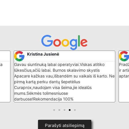
Kristina Jusienė
ia
Gavau siuntinuką labai operatyviai.Viskas atitiko
Pradž
lūkesčius,ačiū labai. Burnos skalavimo skystis
ir ar
Apacare kažkas vau,išbandėm su vaikais iš karto. Ne
aptar
pirmą kartą perku dantų šepetėlius
Curaprox,naudojam visa šeima,jie idealūs
mums.Sėkmės tolimesniuose
darbuose!Rekomendacija 100%
Parašyti atsiliepimą