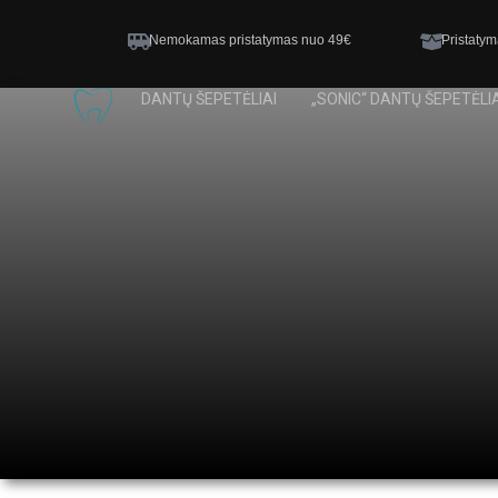
Nemokamas pristatymas nuo 49€
Pristatym
DANTŲ ŠEPETĖLIAI
„SONIC“ DANTŲ ŠEPETĖLIA