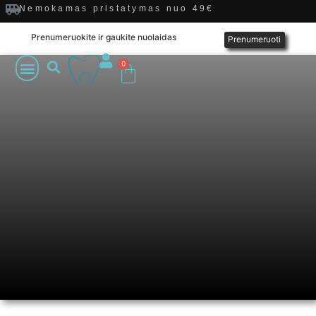
Nemokamas pristatymas nuo 49€
Prenumeruokite ir gaukite nuolaidas
Prenumeruoti
0