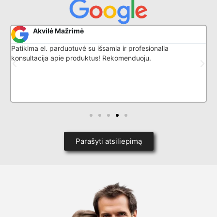
Akvilė Mažrimė
Patikima el. parduotuvė su išsamia ir profesionalia
G
konsultacija apie produktus! Rekomenduoju.
l
k
p
i
d
Parašyti atsiliepimą