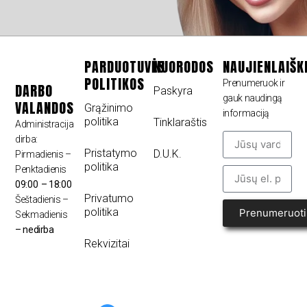
PARDUOTUVĖS
NUORODOS
NAUJIENLAIŠK
POLITIKOS
Prenumeruok ir
DARBO
Paskyra
gauk naudingą
VALANDOS
Grąžinimo
informaciją
politika
Tinklaraštis
Administracija
dirba:
Pristatymo
D.U.K.
Pirmadienis –
politika
Penktadienis
09:00 – 18:00
Privatumo
Šeštadienis –
politika
Prenumeruoti
Sekmadienis
– nedirba
Rekvizitai