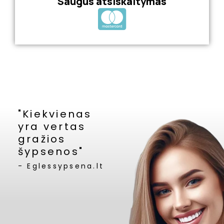
Saugus atsiskaitymas
"Kiekvienas
yra vertas
gražios
šypsenos"
- Eglessypsena.lt