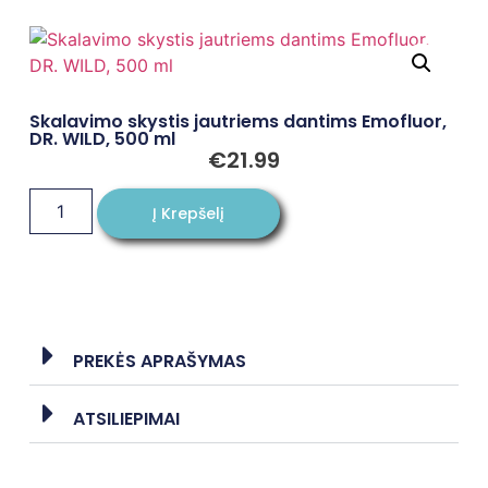
Skalavimo skystis jautriems dantims Emofluor,
DR. WILD, 500 ml
€
21.99
Į Krepšelį
PREKĖS APRAŠYMAS
ATSILIEPIMAI