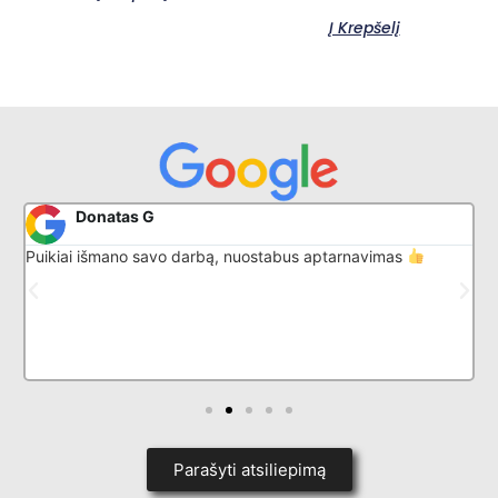
Į Krepšelį
Donatas G
Puikiai išmano savo darbą, nuostabus aptarnavimas
A
R
d
B
Parašyti atsiliepimą