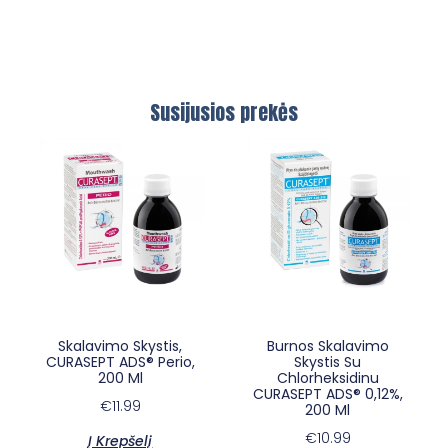
Susijusios prekės
×
E-sypsena DI odontologas
Skalavimo Skystis,
Burnos Skalavimo
CURASEPT ADS® Perio,
Skystis Su
200 Ml
Chlorheksidinu
CURASEPT ADS® 0,12%,
€
11.99
200 Ml
€
10.99
Į Krepšelį