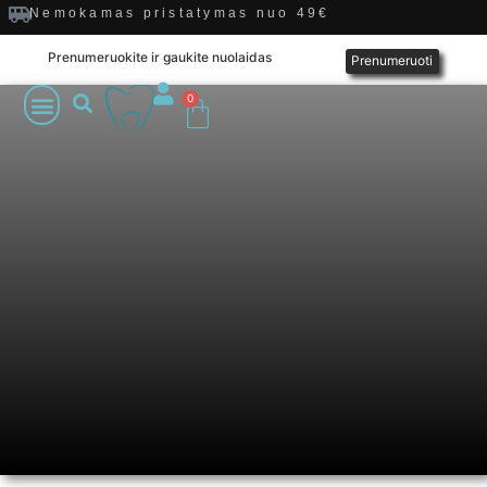
Nemokamas pristatymas nuo 49€
Prenumeruokite ir gaukite nuolaidas
Prenumeruoti
0