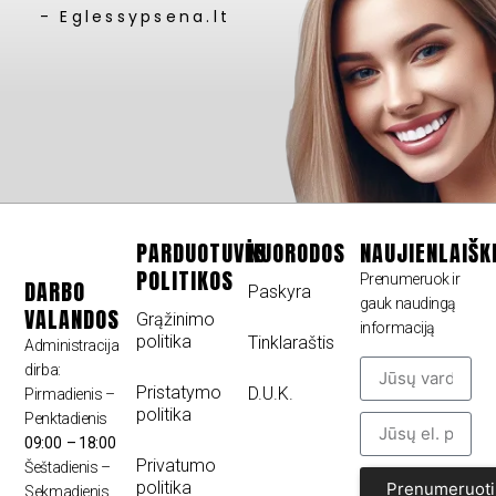
- Eglessypsena.lt
PARDUOTUVĖS
NUORODOS
NAUJIENLAIŠK
POLITIKOS
Prenumeruok ir
DARBO
Paskyra
gauk naudingą
VALANDOS
Grąžinimo
informaciją
politika
Tinklaraštis
Administracija
dirba:
Pristatymo
D.U.K.
Pirmadienis –
politika
Penktadienis
09:00 – 18:00
Privatumo
Šeštadienis –
politika
Prenumeruoti
Sekmadienis