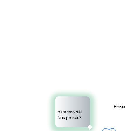
Reikia 
patarimo dėl 
šios prekės?