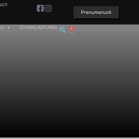
NGTI
Prenumeruoti
AU
DOVANŲ KUPONAS
0