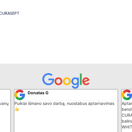
, CURASEPT
Sarunas Girsa
imas
Aptarnavimas greitas kokybiškas, malonus
Patik
bendravimas. Rekomenduoju superinis daiktas -
konsu
CURAPROX elektrinis dantų šepetėlis su
balinančiomis galvutėmis HYDROSONIC BLACK IS
WHITE