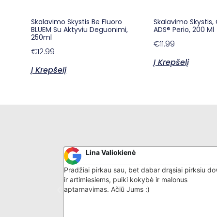
Skalavimo Skystis Be Fluoro
Skalavimo Skystis
BLUEM Su Aktyviu Deguonimi,
ADS® Perio, 200 Ml
250ml
€
11.99
€
12.99
Į Krepšelį
Į Krepšelį
Donatas G
iai pirksiu dovanų
Puikiai išmano savo darbą, nuostabus aptarnav
onus