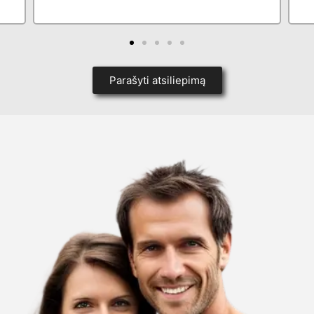
Parašyti atsiliepimą