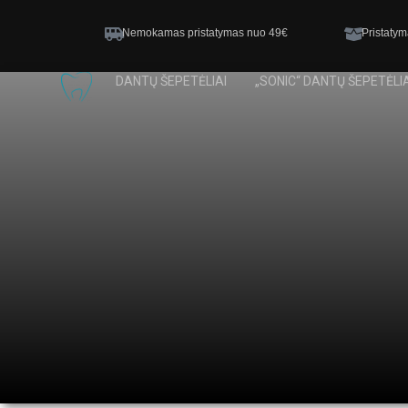
Nemokamas pristatymas nuo 49€
Pristatym
DANTŲ ŠEPETĖLIAI
„SONIC“ DANTŲ ŠEPETĖLIA