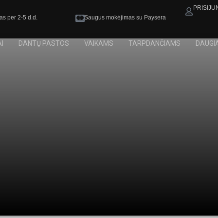
PRISIJU
as per 2-5 d.d.
Saugus mokėjimas su Paysera
I
DANTŲ PASTOS
VAIKAMS
TARPDANČIAMS
DAUGI