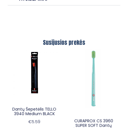
Susijusios prekės
×
E-sypsena DI odontologas
Dantų Šepetėlis TELLO
3940 Medium BLACK
CURAPROX CS 3960
€
5.59
SUPER SOFT Dantų