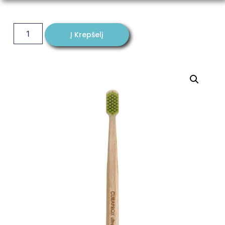
Į Krepšelį