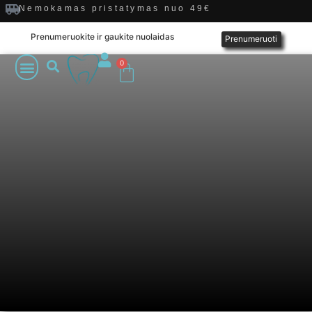
Nemokamas pristatymas nuo 49€
Prenumeruokite ir gaukite nuolaidas
Prenumeruoti
0