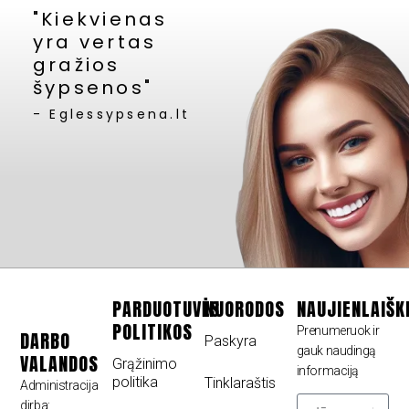
"Kiekvienas
yra vertas
gražios
šypsenos"
- Eglessypsena.lt
PARDUOTUVĖS
NUORODOS
NAUJIENLAIŠK
POLITIKOS
Prenumeruok ir
DARBO
Paskyra
gauk naudingą
VALANDOS
Grąžinimo
informaciją
politika
Tinklaraštis
Administracija
dirba: