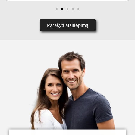
Parašyti atsiliepimą