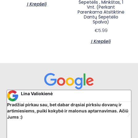
Šepetėlis , Minkštas, 1
Į Krepšelį
Vnt. (Perkant
Parenkama Atsitiktinė
Dantų Šepetėlio
Spalva)
€
5.99
Į Krepšelį
Donatas G
anų ir
Puikiai išmano savo darbą, nuostabus aptarnavimas
mas. Ačiū