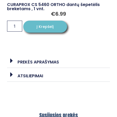
CURAPROX CS 5460 ORTHO dantų šepetėlis
breketams , 1 vnt.
€
6.99
Į Krepšelį
PREKĖS APRAŠYMAS
ATSILIEPIMAI
Susijusios prekės