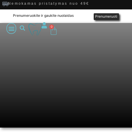
Nemokamas pristatymas nuo 49€
Prenumeruokite ir gaukite nuolaidas
Prenumeruoti
0