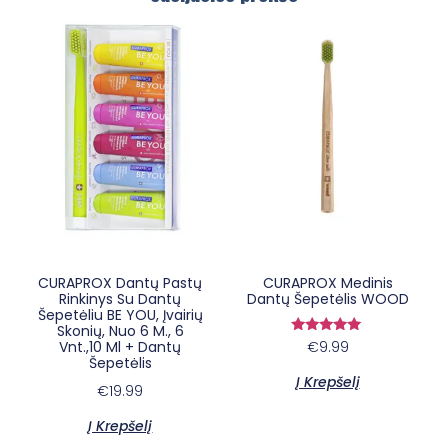
×
E-sypsena DI odontologas
CURAPROX Dantų Pastų
CURAPROX Medinis
Rinkinys Su Dantų
Dantų Šepetėlis WOOD
Šepetėliu BE YOU, Įvairių
Skonių, Nuo 6 M., 6
Įvertinimas:
Vnt.,10 Ml + Dantų
€
9.99
5.00
Šepetėlis
iš 5
Į Krepšelį
€
19.99
Į Krepšelį