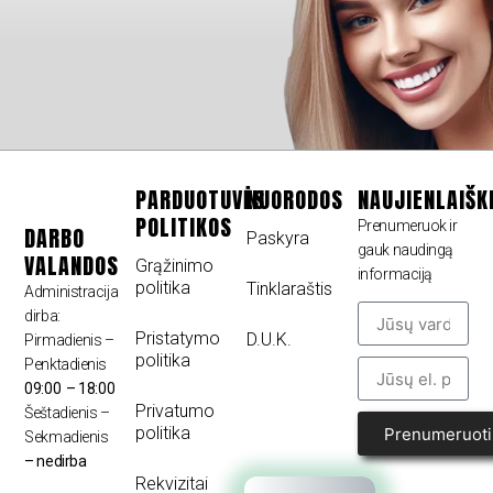
PARDUOTUVĖS
NUORODOS
NAUJIENLAIŠK
POLITIKOS
Prenumeruok ir
DARBO
Paskyra
gauk naudingą
VALANDOS
Grąžinimo
informaciją
politika
Tinklaraštis
Administracija
dirba:
Pristatymo
D.U.K.
Pirmadienis –
politika
Penktadienis
09:00 – 18:00
Privatumo
Šeštadienis –
politika
Prenumeruoti
Sekmadienis
– nedirba
Rekvizitai