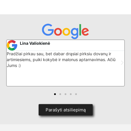
Lina Valiokienė
Pradžiai pirkau sau, bet dabar drąsiai pirksiu dovanų ir
P
artimiesiems, puiki kokybė ir malonus aptarnavimas. Ačiū
Jums :)
Parašyti atsiliepimą