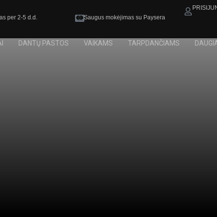
PRISIJU
as per 2-5 d.d.
Saugus mokėjimas su Paysera
I
DANTŲ PASTOS
VAIKAMS
TARPDANČIAMS
DAUGI