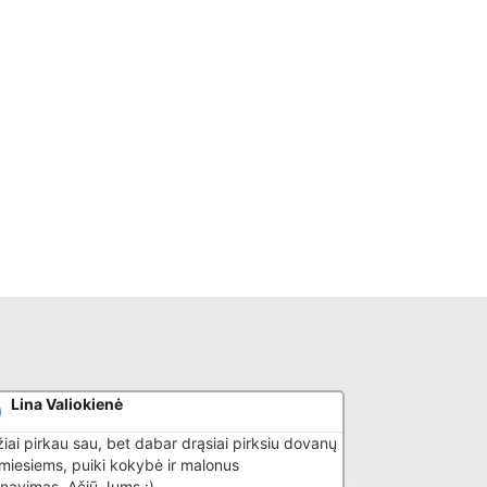
Lina Valiokienė
Donatas G
iai pirkau sau, bet dabar drąsiai pirksiu dovanų
Puikiai išmano sa
timiesiems, puiki kokybė ir malonus
navimas. Ačiū Jums :)