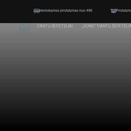
Nemokamas pristatymas nuo 49€
Pristatym
DANTŲ ŠEPETĖLIAI
„SONIC“ DANTŲ ŠEPETĖLIA