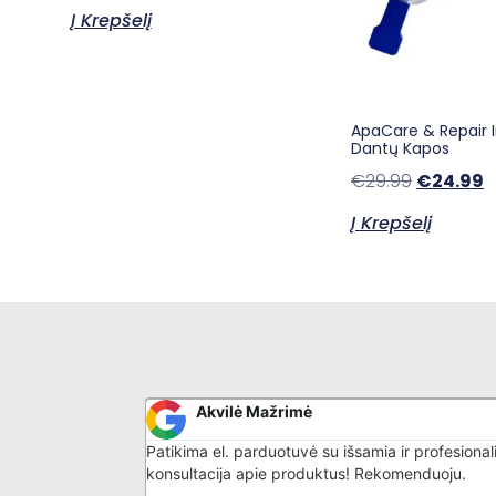
Į Krepšelį
ApaCare & Repair 
Dantų Kapos
€
29.99
€
24.99
Į Krepšelį
Akvilė Mažrimė
malonus
Patikima el. parduotuvė su išsamia ir profesional
is daiktas -
konsultacija apie produktus! Rekomenduoju.
is su