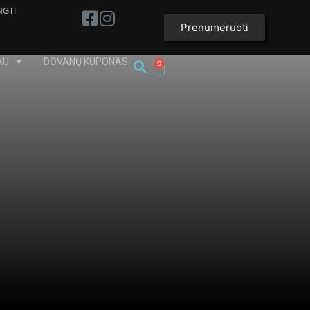
NGTI
Prenumeruoti
AU
DOVANŲ KUPONAS
0