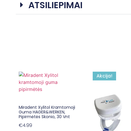
ATSILIEPIMAI
Akcija!
Miradent Xylitol Kramtomoji
Guma HAGER&WERKEN,
Pipirmėtės Skonio, 30 Vnt
€
4.99