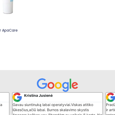
Ir ApaCare
Kristina Jusienė
ia
Gavau siuntinuką labai operatyviai.Viskas atitiko
Pradž
lūkesčius,ačiū labai. Burnos skalavimo skystis
ir ar
Apacare kažkas vau,išbandėm su vaikais iš karto. Ne
aptar