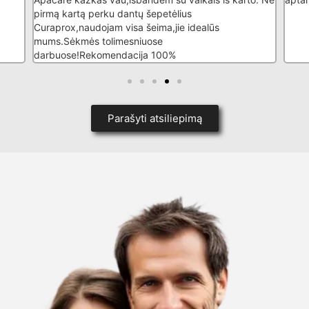
pirmą kartą perku dantų šepetėlius
Curaprox,naudojam visa šeima,jie idealūs
mums.Sėkmės tolimesniuose
darbuose!Rekomendacija 100%
Parašyti atsiliepimą