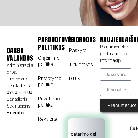
PARDUOTUVĖS
NUORODOS
NAUJIENLAIŠK
POLITIKOS
Prenumeruok ir
DARBO
Paskyra
gauk naudingą
VALANDOS
Grąžinimo
informaciją
politika
Tinklaraštis
Administracija
dirba:
Pristatymo
D.U.K.
Pirmadienis –
politika
Penktadienis
09:00 – 18:00
Privatumo
Šeštadienis –
politika
Prenumeruoti
Sekmadienis
– nedirba
Rekvizitai
Reik
patarimo dėl 