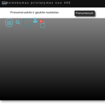
Nemokamas pristatymas nuo 49€
Prenumeruokite ir gaukite nuolaidas
Prenumeruoti
0