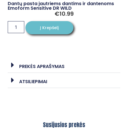
Dantų pasta jautriems dantims ir dantenoms
Emoform Sensitive DR WILD
€
10.99
Į Krepšelį
PREKĖS APRAŠYMAS
ATSILIEPIMAI
Susijusios prekės