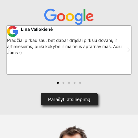
Donatas G
r drąsiai pirksiu dovanų ir
Puikiai išmano savo darbą, nuos
r malonus aptarnavimas. Ačiū
Parašyti atsiliepimą