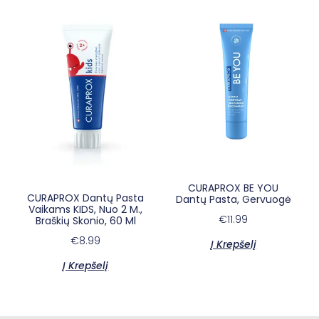
×
E-sypsena DI odontologas
CURAPROX BE YOU
CURAPROX Dantų Pasta
Dantų Pasta, Gervuogė
Vaikams KIDS, Nuo 2 M.,
€
11.99
Braškių Skonio, 60 Ml
€
8.99
Į Krepšelį
Į Krepšelį