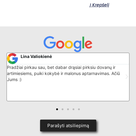
Į Krepšelį
Donatas G
 dovanų ir
Puikiai išmano savo darbą, nuostabus aptarnavi
avimas. Ačiū
Parašyti atsiliepimą