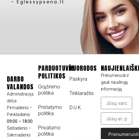
- Eglessypsena.lt
PARDUOTUVĖS
NUORODOS
NAUJIENLAIŠK
POLITIKOS
Prenumeruok ir
DARBO
Paskyra
gauk naudingą
VALANDOS
Grąžinimo
informaciją
politika
Tinklaraštis
Administracija
dirba:
Pristatymo
D.U.K.
Pirmadienis –
politika
Penktadienis
09:00 – 18:00
Privatumo
Šeštadienis –
politika
Prenumeruoti
Sekmadienis