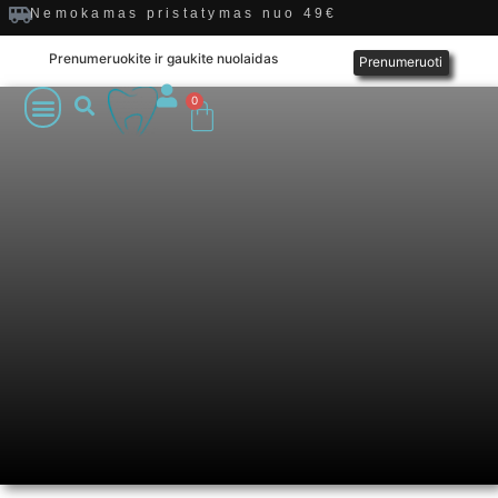
Nemokamas pristatymas nuo 49€
Prenumeruokite ir gaukite nuolaidas
Prenumeruoti
0