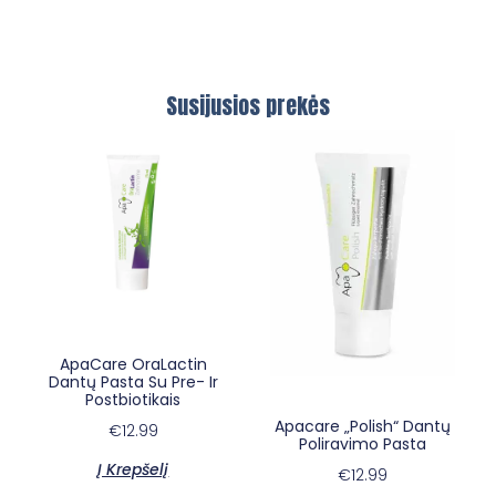
Susijusios prekės
×
E-sypsena DI odontologas
ApaCare OraLactin
Dantų Pasta Su Pre- Ir
Postbiotikais
Apacare „polish“ Dantų
€
12.99
Poliravimo Pasta
Į Krepšelį
€
12.99