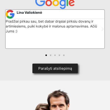
Donatas G
dabar drąsiai pirksiu dovanų ir
Puikiai išmano savo darbą, 
bė ir malonus aptarnavimas. Ačiū
Parašyti atsiliepimą