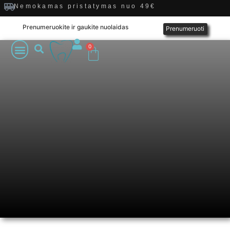
Nemokamas pristatymas nuo 49€
Prenumeruokite ir gaukite nuolaidas
Prenumeruoti
0