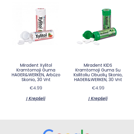
Miradent Xylitol
Miradent KIDS
×
E-sypsena DI odontologas
Kramtomoji Guma
Kramtomoji Guma Su
HAGER&WERKEN, Arbūzo
Ksilitoliu Obuolių Skonio,
Skonio, 30 Vnt
HAGER&WERKEN, 30 Vnt
€
4.99
€
4.99
Į Krepšelį
Į Krepšelį