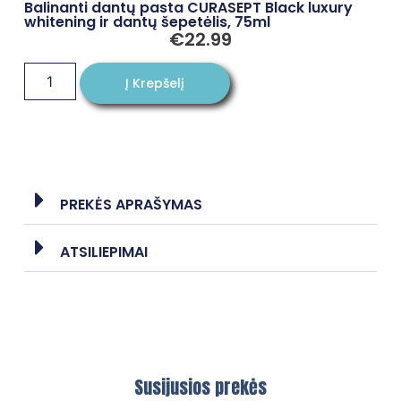
Balinanti dantų pasta CURASEPT Black luxury
whitening ir dantų šepetėlis, 75ml
€
22.99
Į Krepšelį
PREKĖS APRAŠYMAS
ATSILIEPIMAI
Susijusios prekės