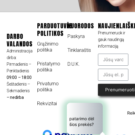
PARDUOTUVĖS
NUORODOS
NAUJIENLAIŠK
POLITIKOS
Prenumeruok ir
DARBO
Paskyra
gauk naudingą
VALANDOS
Grąžinimo
informaciją
politika
Tinklaraštis
Administracija
dirba:
Pristatymo
D.U.K.
Pirmadienis –
politika
Penktadienis
09:00 – 18:00
Privatumo
Šeštadienis –
politika
Prenumeruoti
Sekmadienis
– nedirba
Rekvizitai
Reik
patarimo dėl 
šios prekės?