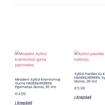
Xylitol Pastilės Su Ks
HAGER&WERKEN, Vy
Miradent Xylitol Kramtomoji
Skonio, 26 Vnt
Guma HAGER&WERKEN,
Pipirmėtės Skonio, 30 Vnt
€
5.99
€
4.99
Į Krepšelį
Į Krepšelį