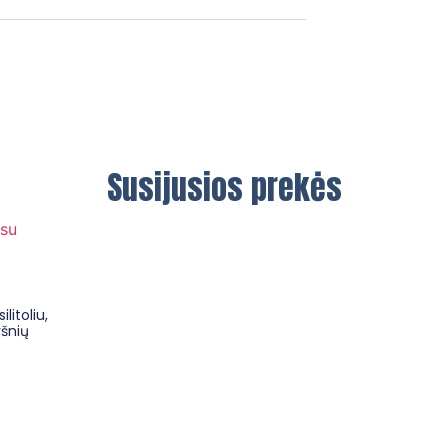
Susijusios prekės
ilitoliu,
šnių