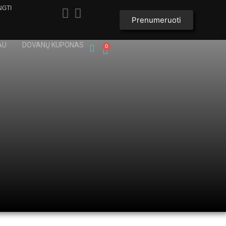
NGTI
Prenumeruoti
AU
DOVANŲ KUPONAS
0