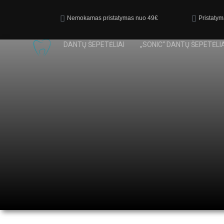
Nemokamas pristatymas nuo 49€
Pristatym
DANTŲ ŠEPETĖLIAI
„SONIC“ DANTŲ ŠEPETĖLIA