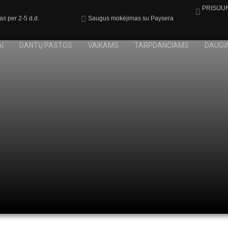
PRISIJU
as per 2-5 d.d.
Saugus mokėjimas su Paysera
I
DANTŲ PASTOS
VAIKAMS
TARPDANČIAMS
DAUGI