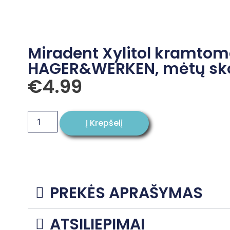
Miradent Xylitol kramto
HAGER&WERKEN, mėtų skon
€
4.99
Į Krepšelį
PREKĖS APRAŠYMAS
ATSILIEPIMAI