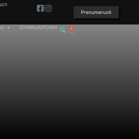
NGTI
Prenumeruoti
AU
DOVANŲ KUPONAS
0