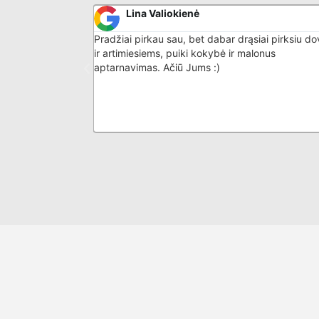
Lina Valiokienė
iskas atitiko
Pradžiai pirkau sau, bet dabar drąsiai pirksiu d
imo skystis
ir artimiesiems, puiki kokybė ir malonus
ikais iš karto. Ne
aptarnavimas. Ačiū Jums :)
dealūs