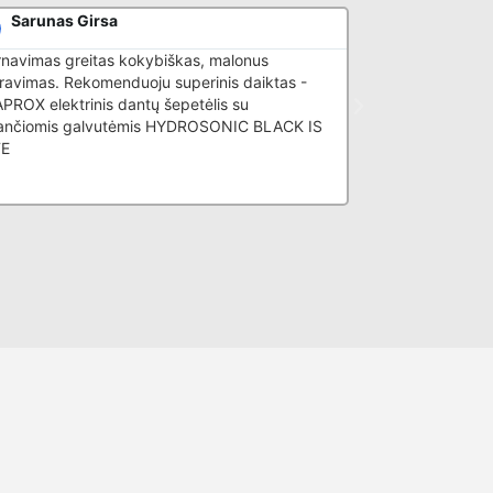
Sarunas Girsa
Akvilė Ma
rnavimas greitas kokybiškas, malonus
Patikima el. pardu
ravimas. Rekomenduoju superinis daiktas -
konsultacija apie
ROX elektrinis dantų šepetėlis su
nančiomis galvutėmis HYDROSONIC BLACK IS
TE