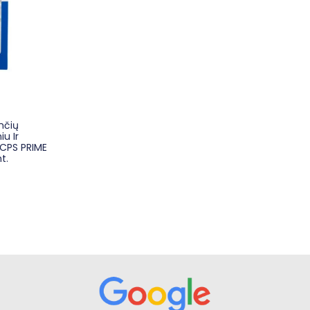
nčių
iu Ir
 CPS PRIME
t.