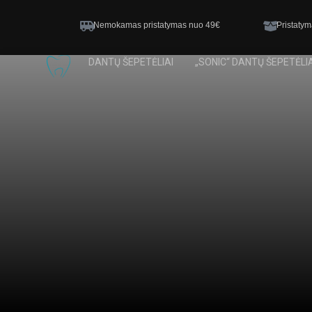
Nemokamas pristatymas nuo 49€
Pristatym
DANTŲ ŠEPETĖLIAI
„SONIC“ DANTŲ ŠEPETĖLIA