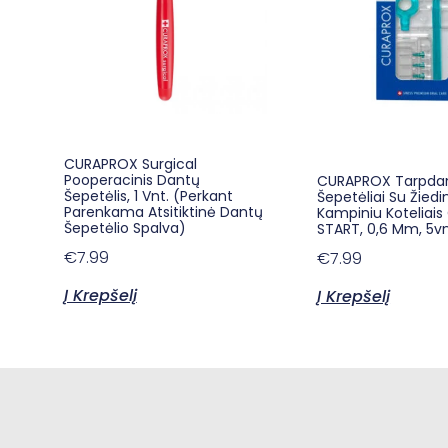
CURAPROX Surgical
Pooperacinis Dantų
CURAPROX Tarpda
Šepetėlis, 1 Vnt. (Perkant
Šepetėliai Su Žiedin
Parenkama Atsitiktinė Dantų
Kampiniu Koteliais
Šepetėlio Spalva)
START, 0,6 Mm, 5vn
€
7.99
€
7.99
Į Krepšelį
Į Krepšelį