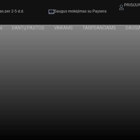
PRISIJU
as per 2-5 d.d.
Saugus mokėjimas su Paysera
I
DANTŲ PASTOS
VAIKAMS
TARPDANČIAMS
DAUGI