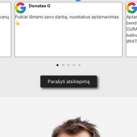
Donatas G
ovanų
Puikiai išmano savo darbą, nuostabus aptarnavimas
Apta
bend
CURAP
bali
WHI
Parašyti atsiliepimą