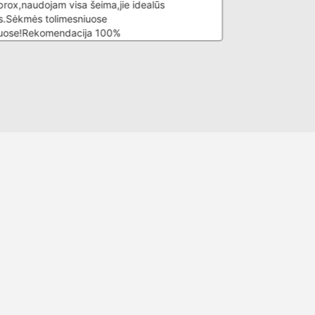
rox,naudojam visa šeima,jie idealūs
.Sėkmės tolimesniuose
uose!Rekomendacija 100%