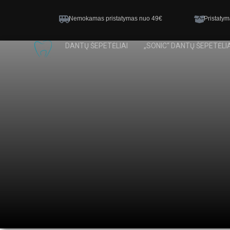
Nemokamas pristatymas nuo 49€
Pristatym
DANTŲ ŠEPETĖLIAI
„SONIC“ DANTŲ ŠEPETĖLIA