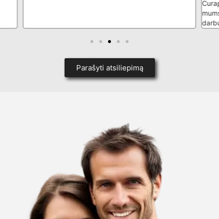
Curap
mums
darb
Parašyti atsiliepimą