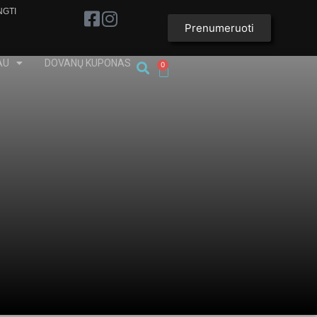
NGTI
Prenumeruoti
AU
DOVANŲ KUPONAS
0