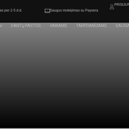
PRISIJU
as per 2-5 d.d.
Saugus mokėjimas su Paysera
I
DANTŲ PASTOS
VAIKAMS
TARPDANČIAMS
DAUGI