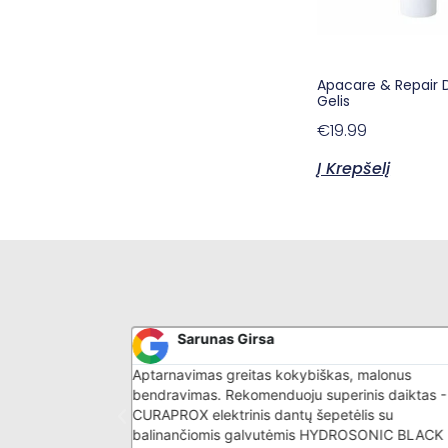
Apacare & Repair 
Gelis
€
19.99
Į Krepšelį
Sarunas Girsa
bus aptarnavimas
Aptarnavimas greitas kokybiškas, malonus
bendravimas. Rekomenduoju superinis daiktas -
CURAPROX elektrinis dantų šepetėlis su
balinančiomis galvutėmis HYDROSONIC BLACK 