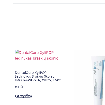
DentalCare XyliPOP
Ledinukas Braškių Skonio,
HAGER&WERKEN, Xylitol, 1 Vnt
€
1.19
Į Krepšelį