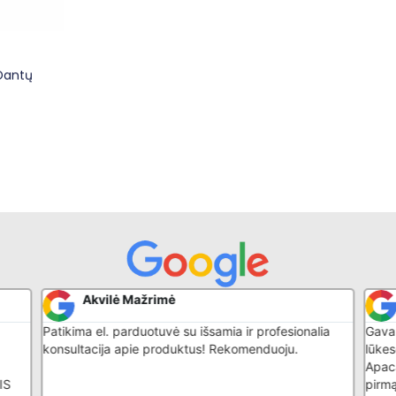
Dantų
Akvilė Mažrimė
Patikima el. parduotuvė su išsamia ir profesionalia
Gavau
konsultacija apie produktus! Rekomenduoju.
lūkes
Apaca
IS
pirmą