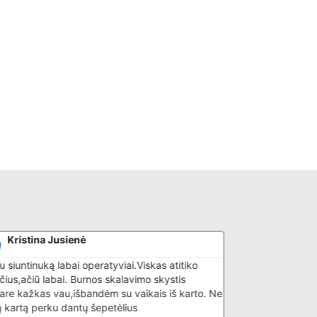
Kristina Jusienė
Lina Valio
 siuntinuką labai operatyviai.Viskas atitiko
Pradžiai pirkau sa
čius,ačiū labai. Burnos skalavimo skystis
ir artimiesiems, p
re kažkas vau,išbandėm su vaikais iš karto. Ne
aptarnavimas. Ači
 kartą perku dantų šepetėlius