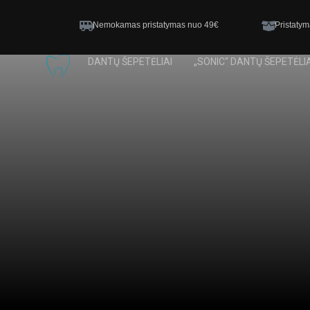
Nemokamas pristatymas nuo 49€
Pristatym
DANTŲ ŠEPETĖLIAI
„SONIC“ DANTŲ ŠEPETĖLIA