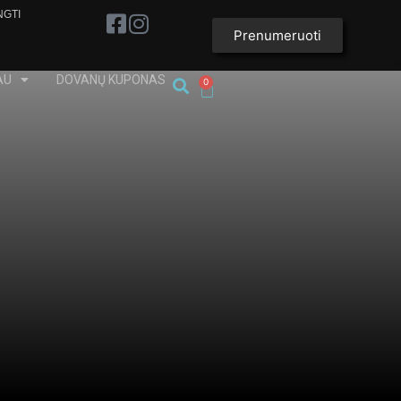
NGTI
Prenumeruoti
AU
DOVANŲ KUPONAS
0