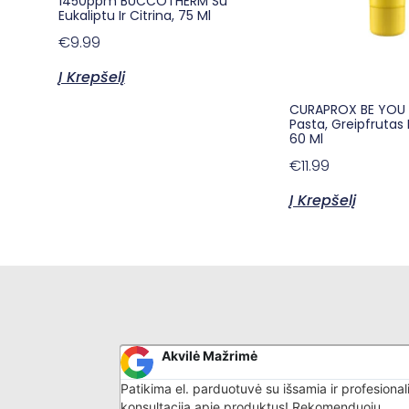
1450ppm BUCCOTHERM Su
Eukaliptu Ir Citrina, 75 Ml
€
9.99
Į Krepšelį
CURAPROX BE YOU
Pasta, Greipfrutas 
60 Ml
€
11.99
Į Krepšelį
Akvilė Mažrimė
malonus
Patikima el. parduotuvė su išsamia ir profesional
is daiktas -
konsultacija apie produktus! Rekomenduoju.