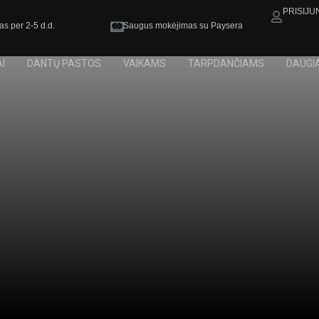
PRISIJU
as per 2-5 d.d.
Saugus mokėjimas su Paysera
I
DANTŲ PASTOS
VAIKAMS
TARPDANČIAMS
DAUGI