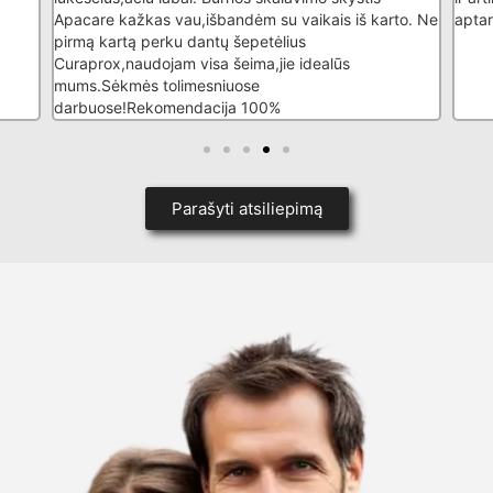
Apacare kažkas vau,išbandėm su vaikais iš karto. Ne
aptar
pirmą kartą perku dantų šepetėlius
Curaprox,naudojam visa šeima,jie idealūs
mums.Sėkmės tolimesniuose
darbuose!Rekomendacija 100%
Parašyti atsiliepimą