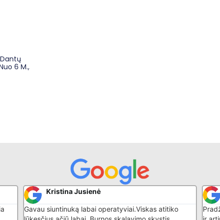
 Dantų
Nuo 6 M.,
Kristina Jusienė
ia
Gavau siuntinuką labai operatyviai.Viskas atitiko
Pradž
lūkesčius,ačiū labai. Burnos skalavimo skystis
ir ar