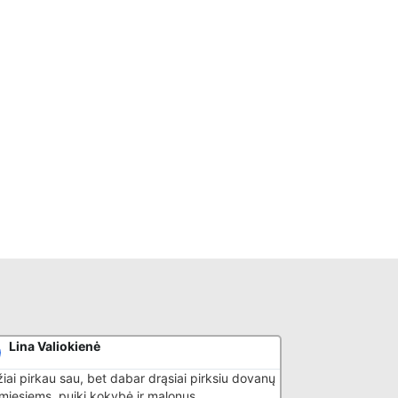
Lina Valiokienė
Donatas G
iai pirkau sau, bet dabar drąsiai pirksiu dovanų
Puikiai išmano sa
timiesiems, puiki kokybė ir malonus