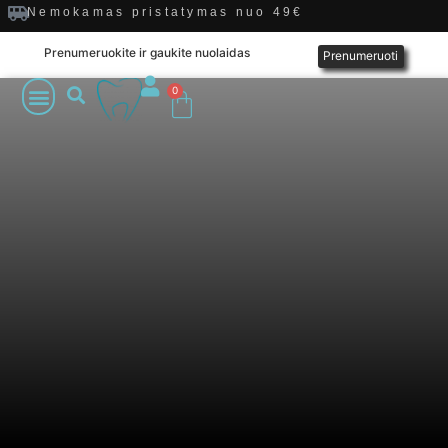
Nemokamas pristatymas nuo 49€
Prenumeruokite ir gaukite nuolaidas
Prenumeruoti
0