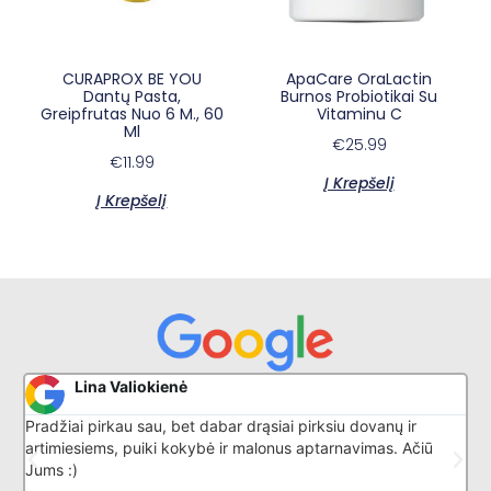
CURAPROX BE YOU
ApaCare OraLactin
Dantų Pasta,
Burnos Probiotikai Su
Greipfrutas Nuo 6 M., 60
Vitaminu C
Ml
€
25.99
€
11.99
Į Krepšelį
Į Krepšelį
Donatas G
ų ir
Puikiai išmano savo darbą, nuostabus aptarnavimas
. Ačiū