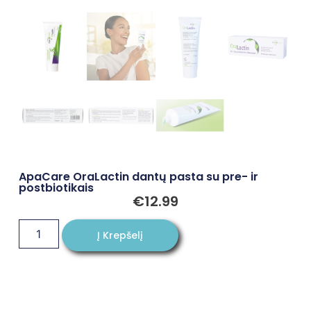
ApaCare OraLactin dantų pasta su pre- ir
postbiotikais
€
12.99
Į Krepšelį