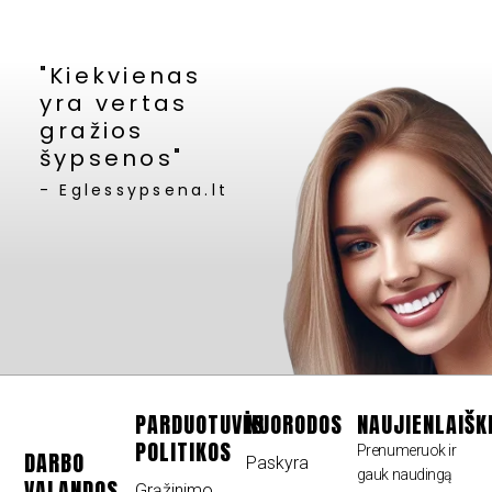
"Kiekvienas
yra vertas
gražios
šypsenos"
- Eglessypsena.lt
PARDUOTUVĖS
NUORODOS
NAUJIENLAIŠK
POLITIKOS
Prenumeruok ir
DARBO
Paskyra
gauk naudingą
VALANDOS
Grąžinimo