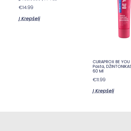
€
14.99
Į Krepšelį
CURAPROX BE YOU
Pasta, DŽINTONIKAS
60 Ml
€
11.99
Į Krepšelį