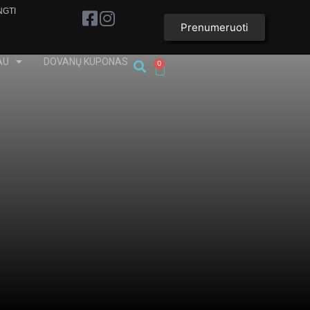
NGTI
Prenumeruoti
AU
DOVANŲ KUPONAS
0