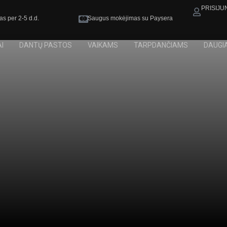
PRISIJU
as per 2-5 d.d.
Saugus mokėjimas su Paysera
I
DANTŲ PASTOS
VAIKAMS
TARPDANČIAMS
DAUGI