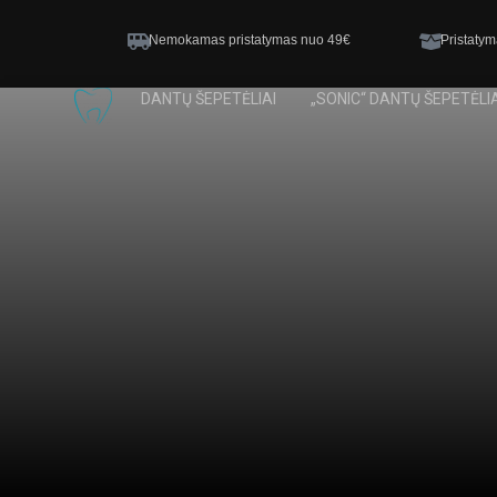
Nemokamas pristatymas nuo 49€
Pristatym
DANTŲ ŠEPETĖLIAI
„SONIC“ DANTŲ ŠEPETĖLIA