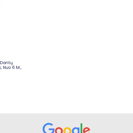
 Dantų
, Nuo 6 M.,