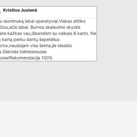
Kristina Jusienė
Lina Valio
 siuntinuką labai operatyviai.Viskas atitiko
Pradžiai pirkau sa
čius,ačiū labai. Burnos skalavimo skystis
ir artimiesiems, p
re kažkas vau,išbandėm su vaikais iš karto. Ne
aptarnavimas. Ači
 kartą perku dantų šepetėlius
rox,naudojam visa šeima,jie idealūs
.Sėkmės tolimesniuose
uose!Rekomendacija 100%