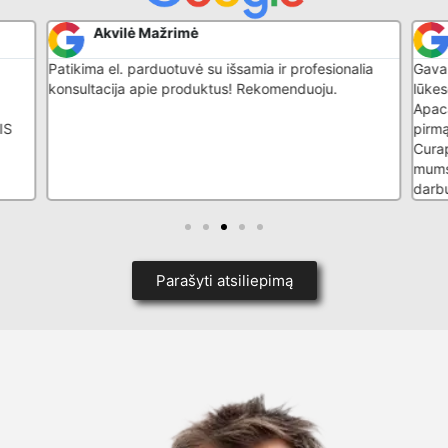
Akvilė Mažrimė
Patikima el. parduotuvė su išsamia ir profesionalia
Gavau
konsultacija apie produktus! Rekomenduoju.
lūkes
Apaca
IS
pirmą
Curap
mums
darb
Parašyti atsiliepimą