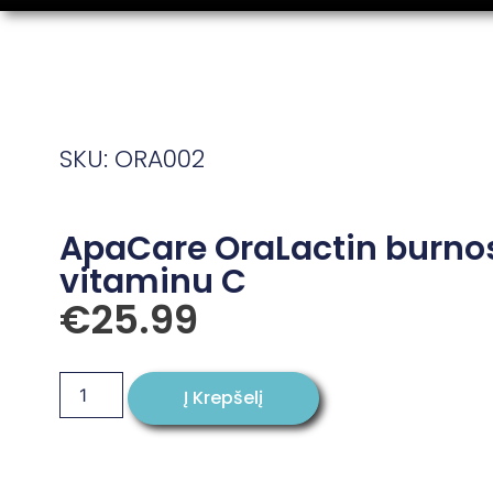
SKU: ORA002
ApaCare OraLactin burnos
vitaminu C
€
25.99
Į Krepšelį