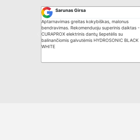
Sarunas Girsa
bus aptarnavimas
Aptarnavimas greitas kokybiškas, malonus
bendravimas. Rekomenduoju superinis daiktas -
CURAPROX elektrinis dantų šepetėlis su
balinančiomis galvutėmis HYDROSONIC BLACK 
WHITE