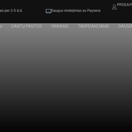
PRISIJU
as per 2-5 d.d.
Saugus mokėjimas su Paysera
I
DANTŲ PASTOS
VAIKAMS
TARPDANČIAMS
DAUGI