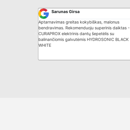
Sarunas Girsa
bus aptarnavimas
Aptarnavimas greitas kokybiškas, malonus
bendravimas. Rekomenduoju superinis daiktas -
CURAPROX elektrinis dantų šepetėlis su
balinančiomis galvutėmis HYDROSONIC BLACK 
WHITE