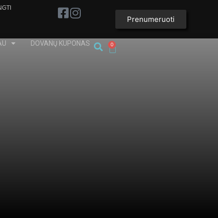
NGTI
Prenumeruoti
AU
DOVANŲ KUPONAS
0