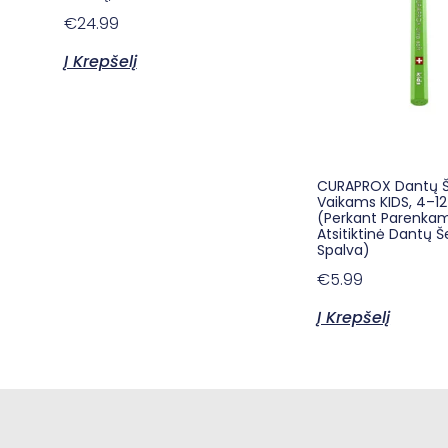
€
24.99
Į Krepšelį
CURAPROX Dantų Š
Vaikams KIDS, 4–12 
(Perkant Parenka
Atsitiktinė Dantų Š
Spalva)
€
5.99
Į Krepšelį