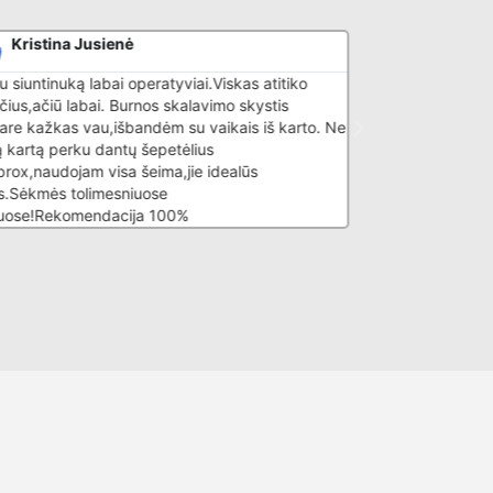
Kristina Jusienė
Lina Valio
 siuntinuką labai operatyviai.Viskas atitiko
Pradžiai pirkau sa
čius,ačiū labai. Burnos skalavimo skystis
ir artimiesiems, p
re kažkas vau,išbandėm su vaikais iš karto. Ne
aptarnavimas. Ači
 kartą perku dantų šepetėlius
rox,naudojam visa šeima,jie idealūs
.Sėkmės tolimesniuose
uose!Rekomendacija 100%