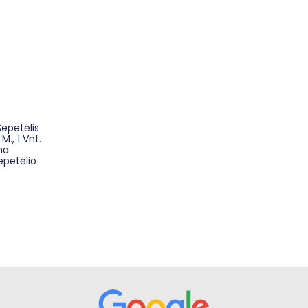
epetėlis
M., 1 Vnt.
ma
epetėlio