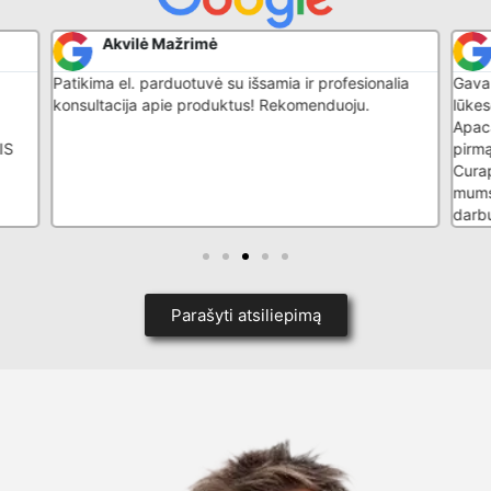
Akvilė Mažrimė
Patikima el. parduotuvė su išsamia ir profesionalia
Gavau
konsultacija apie produktus! Rekomenduoju.
lūkes
Apaca
IS
pirmą
Curap
mums
darb
Parašyti atsiliepimą