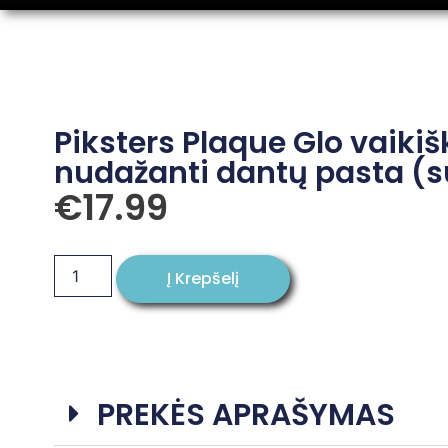
Piksters Plaque Glo vaiki
nudažanti dantų pasta (
€
17.99
Į Krepšelį
PREKĖS APRAŠYMAS