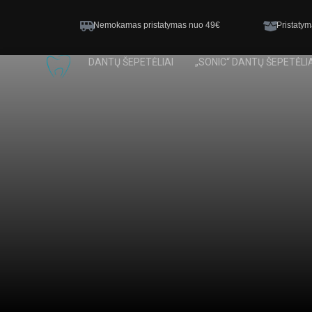
Nemokamas pristatymas nuo 49€
Pristatym
DANTŲ ŠEPETĖLIAI
„SONIC“ DANTŲ ŠEPETĖLIA