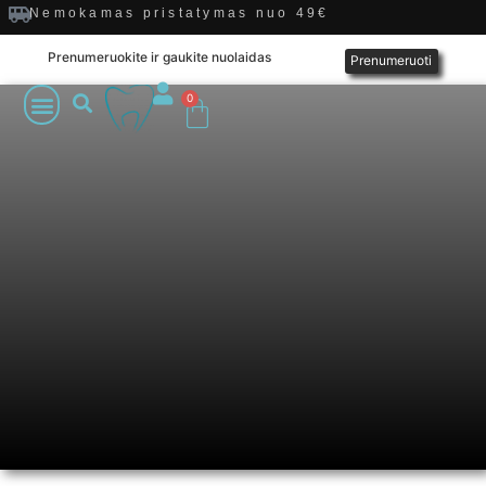
Nemokamas pristatymas nuo 49€
Prenumeruokite ir gaukite nuolaidas
Prenumeruoti
0