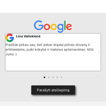
enė
Donatas G
 bet dabar drąsiai pirksiu dovanų ir
Puikiai išmano savo dar
 kokybė ir malonus aptarnavimas. Ačiū
Parašyti atsiliepimą