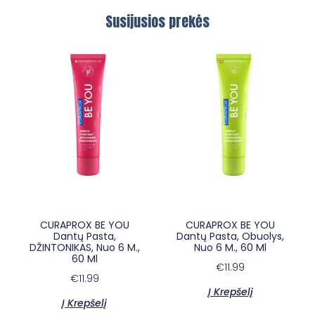
Susijusios prekės
×
E-sypsena DI odontologas
CURAPROX BE YOU
CURAPROX BE YOU
Dantų Pasta,
Dantų Pasta, Obuolys,
DŽINTONIKAS, Nuo 6 M.,
Nuo 6 M., 60 Ml
60 Ml
€
11.99
€
11.99
Į Krepšelį
Į Krepšelį