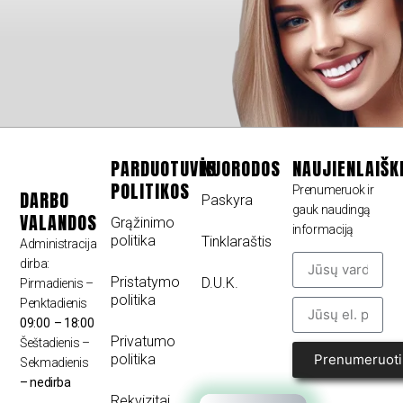
PARDUOTUVĖS
NUORODOS
NAUJIENLAIŠK
POLITIKOS
Prenumeruok ir
DARBO
Paskyra
gauk naudingą
VALANDOS
Grąžinimo
informaciją
politika
Tinklaraštis
Administracija
dirba:
Pristatymo
D.U.K.
Pirmadienis –
politika
Penktadienis
09:00 – 18:00
Privatumo
Šeštadienis –
politika
Prenumeruoti
Sekmadienis
– nedirba
Rekvizitai