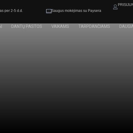
PRISIJU
as per 2-5 d.d.
Saugus mokėjimas su Paysera
I
DANTŲ PASTOS
VAIKAMS
TARPDANČIAMS
DAUGI