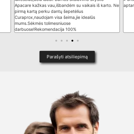
karto. Ne
aptarnavimas. Ačiū Jums :)
Parašyti atsiliepimą