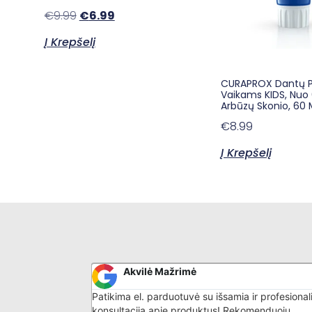
€
9.99
€
6.99
Į Krepšelį
CURAPROX Dantų 
Vaikams KIDS, Nuo 
Arbūzų Skonio, 60 
€
8.99
Į Krepšelį
Kristina Jusienė
ia ir profesionalia
Gavau siuntinuką labai operatyviai.Viskas ati
ekomenduoju.
lūkesčius,ačiū labai. Burnos skalavimo skysti