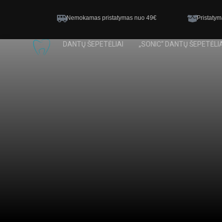
Nemokamas pristatymas nuo 49€
Pristatym
DANTŲ ŠEPETĖLIAI
„SONIC“ DANTŲ ŠEPETĖLIA