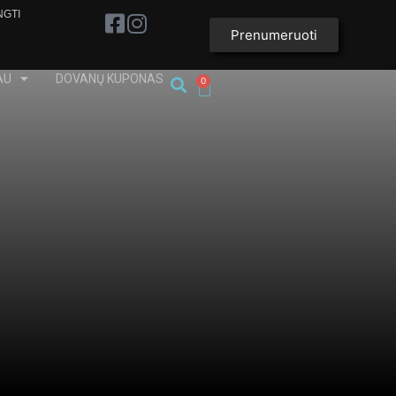
NGTI
Prenumeruoti
AU
DOVANŲ KUPONAS
0