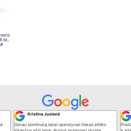
Pasta
6 M.,
Ml
Lina Valiokienė
tiko
Pradžiai pirkau sau, bet dabar drąsiai pirksiu dovanų
P
s
ir artimiesiems, puiki kokybė ir malonus