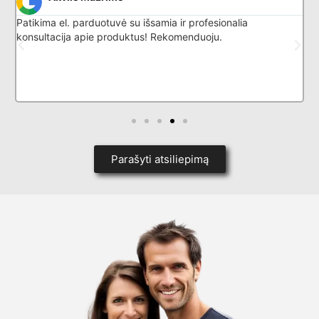
Patikima el. parduotuvė su išsamia ir profesionalia
G
konsultacija apie produktus! Rekomenduoju.
l
k
p
i
d
Parašyti atsiliepimą