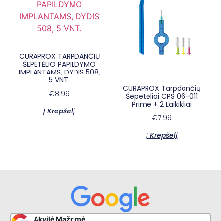
CURAPROX TARPDANČIŲ
ŠEPETĖLIO PAPILDYMO
IMPLANTAMS, DYDIS 508,
5 VNT.
CURAPROX Tarpdančių
€
8.99
Šepetėliai CPS 06-011
×
E-sypsena DI odontologas
Prime + 2 Laikikliai
Į Krepšelį
€
7.99
Į Krepšelį
Akvilė Mažrimė