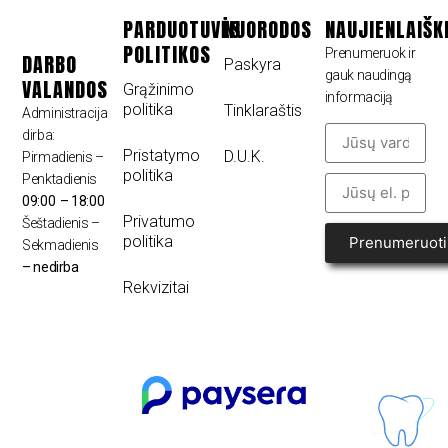
PARDUOTUVĖS
NUORODOS
NAUJIENLAIŠK
POLITIKOS
Prenumeruok ir
DARBO
Paskyra
gauk naudingą
VALANDOS
Grąžinimo
informaciją
politika
Tinklaraštis
Administracija
dirba:
Pristatymo
D.U.K.
Pirmadienis –
politika
Penktadienis
09:00 – 18:00
Privatumo
Šeštadienis –
politika
Prenumeruoti
Sekmadienis
– nedirba
Rekvizitai