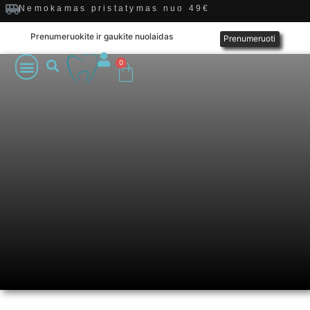
Nemokamas pristatymas nuo 49€
Prenumeruokite ir gaukite nuolaidas
Prenumeruoti
0