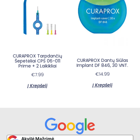
CURAPROX Tarpdančių
CURAPROX Dantų Siūlas
Šepetėliai CPS 06-011
×
E-sypsena DI odontologas
Implant DF 846, 30 VNT.
Prime + 2 Laikikliai
€
14.99
€
7.99
Į Krepšelį
Į Krepšelį
Akvilė Mažrimė