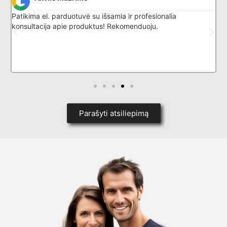
Patikima el. parduotuvė su išsamia ir profesionalia
G
konsultacija apie produktus! Rekomenduoju.
l
k
p
i
d
Parašyti atsiliepimą