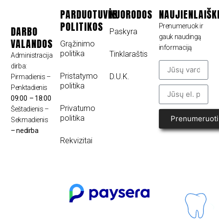
PARDUOTUVĖS
NUORODOS
NAUJIENLAIŠK
POLITIKOS
Prenumeruok ir
DARBO
Paskyra
gauk naudingą
VALANDOS
Grąžinimo
informaciją
politika
Tinklaraštis
Administracija
dirba:
Pristatymo
D.U.K.
Pirmadienis –
politika
Penktadienis
09:00 – 18:00
Privatumo
Šeštadienis –
politika
Prenumeruoti
Sekmadienis
– nedirba
Rekvizitai