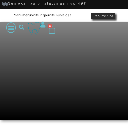
Nemokamas pristatymas nuo 49€
Prenumeruokite ir gaukite nuolaidas
Prenumeruoti
0