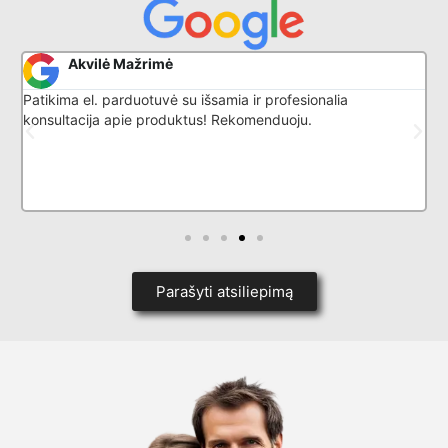
Akvilė Mažrimė
Patikima el. parduotuvė su išsamia ir profesionalia
G
konsultacija apie produktus! Rekomenduoju.
l
k
p
i
d
Parašyti atsiliepimą