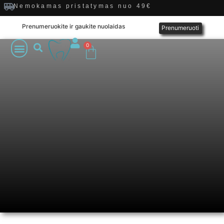
Nemokamas pristatymas nuo 49€
Prenumeruokite ir gaukite nuolaidas
Prenumeruoti
0