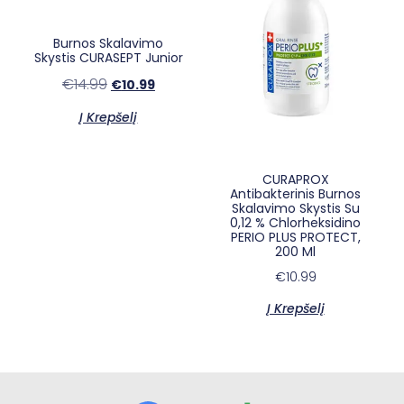
Burnos Skalavimo
Skystis CURASEPT Junior
€
14.99
€
10.99
Į Krepšelį
CURAPROX
Antibakterinis Burnos
Skalavimo Skystis Su
×
E-sypsena DI odontologas
0,12 % Chlorheksidino
PERIO PLUS PROTECT,
200 Ml
€
10.99
Į Krepšelį