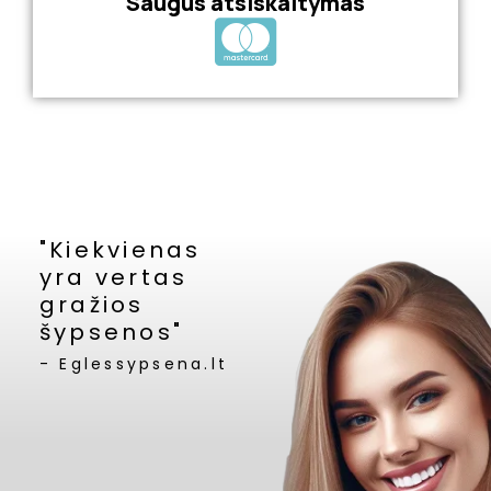
Saugus atsiskaitymas
"Kiekvienas
yra vertas
gražios
šypsenos"
- Eglessypsena.lt