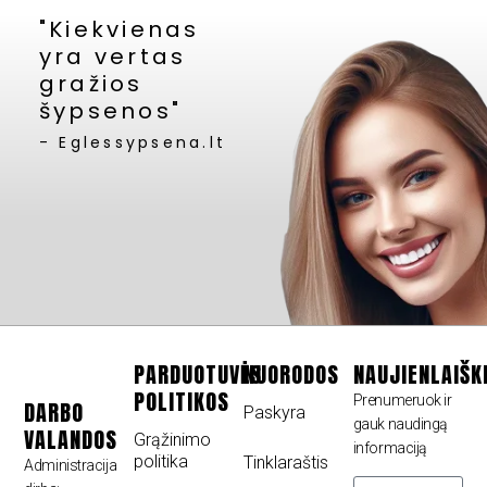
"Kiekvienas
yra vertas
gražios
šypsenos"
- Eglessypsena.lt
PARDUOTUVĖS
NUORODOS
NAUJIENLAIŠK
POLITIKOS
Prenumeruok ir
DARBO
Paskyra
gauk naudingą
VALANDOS
Grąžinimo
informaciją
politika
Tinklaraštis
Administracija