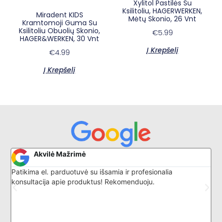
Xylitol Pastilės Su
Ksilitoliu, HAGERWERKEN,
Miradent KIDS
Mėtų Skonio, 26 Vnt
Kramtomoji Guma Su
Ksilitoliu Obuolių Skonio,
€
5.99
HAGER&WERKEN, 30 Vnt
Į Krepšelį
€
4.99
Į Krepšelį
×
E-sypsena DI odontologas
Akvilė Mažrimė
Patikima el. parduotuvė su išsamia ir profesionalia
G
konsultacija apie produktus! Rekomenduoju.
l
k
p
i
d