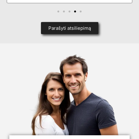
Parašyti atsiliepimą