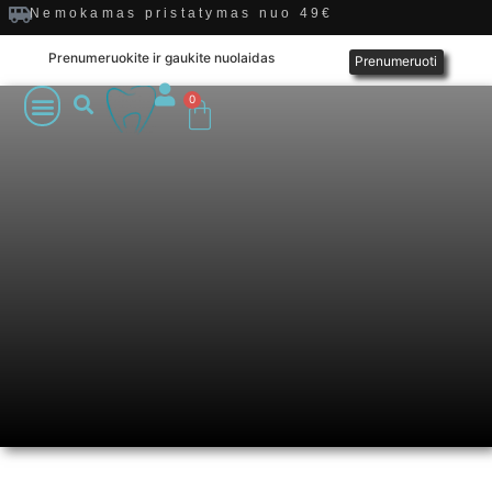
Nemokamas pristatymas nuo 49€
Prenumeruokite ir gaukite nuolaidas
Prenumeruoti
0