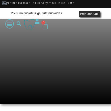
Nemokamas pristatymas nuo 49€
Prenumeruokite ir gaukite nuolaidas
Prenumeruoti
0