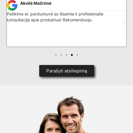
Akvilė Mažrimė
Patikima el. parduotuvė su išsamia ir profesionalia
G
konsultacija apie produktus! Rekomenduoju.
l
k
p
i
d
Parašyti atsiliepimą