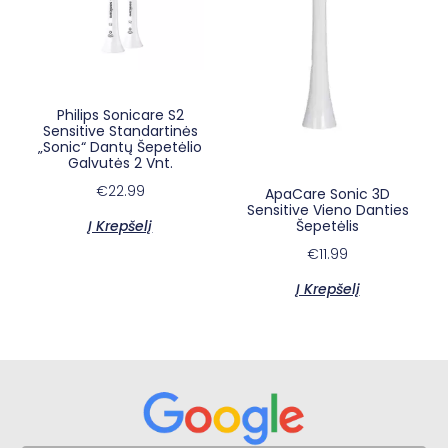
Philips Sonicare S2
Sensitive Standartinės
„Sonic“ Dantų Šepetėlio
Galvutės 2 Vnt.
€
22.99
ApaCare Sonic 3D
×
Sensitive Vieno Danties
E-sypsena DI odontologas
Į Krepšelį
Šepetėlis
€
11.99
Į Krepšelį