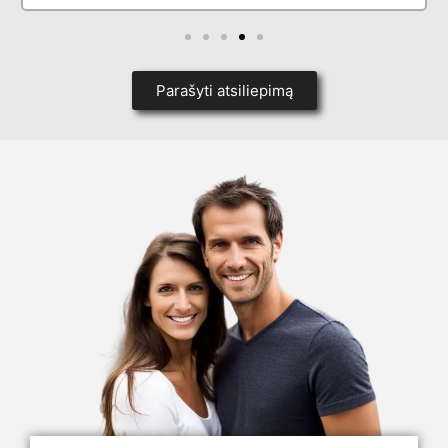
Parašyti atsiliepimą