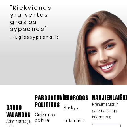
"Kiekvienas
yra vertas
gražios
šypsenos"
- Eglessypsena.lt
PARDUOTUVĖS
NUORODOS
NAUJIENLAIŠK
POLITIKOS
Prenumeruok ir
DARBO
Paskyra
gauk naudingą
VALANDOS
Grąžinimo
informaciją
politika
Tinklaraštis
Administracija