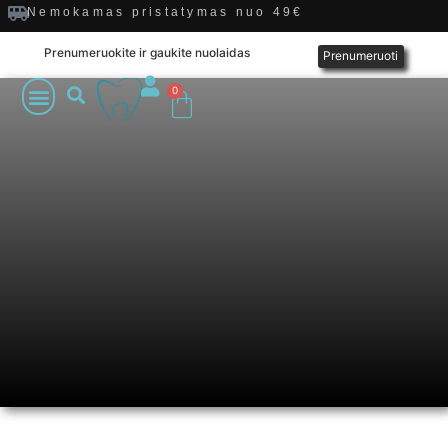
Nemokamas pristatymas nuo 49€
Prenumeruokite ir gaukite nuolaidas
Prenumeruoti
0