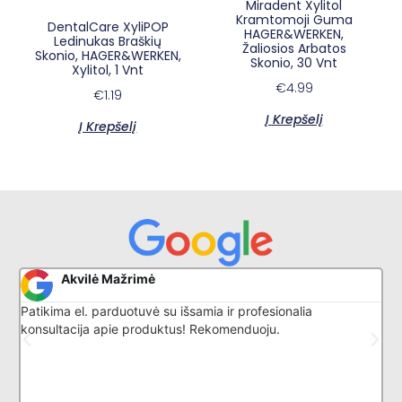
Miradent Xylitol
Kramtomoji Guma
DentalCare XyliPOP
HAGER&WERKEN,
Ledinukas Braškių
Žaliosios Arbatos
Skonio, HAGER&WERKEN,
Skonio, 30 Vnt
Xylitol, 1 Vnt
€
4.99
€
1.19
Į Krepšelį
Į Krepšelį
×
E-sypsena DI odontologas
Akvilė Mažrimė
Patikima el. parduotuvė su išsamia ir profesionalia
G
konsultacija apie produktus! Rekomenduoju.
l
k
p
i
d