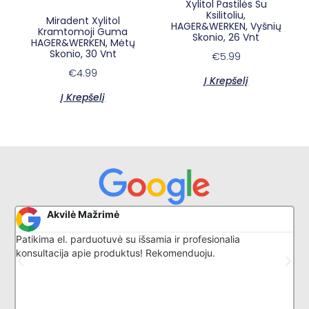
Xylitol Pastilės Su
Ksilitoliu,
Miradent Xylitol
HAGER&WERKEN, Vyšnių
Kramtomoji Guma
Skonio, 26 Vnt
HAGER&WERKEN, Mėtų
Skonio, 30 Vnt
€
5.99
€
4.99
Į Krepšelį
Į Krepšelį
×
E-sypsena DI odontologas
Akvilė Mažrimė
Patikima el. parduotuvė su išsamia ir profesionalia
G
konsultacija apie produktus! Rekomenduoju.
l
k
p
i
d