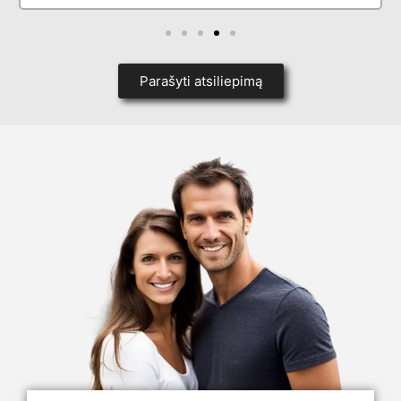
Parašyti atsiliepimą