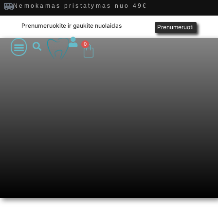
Nemokamas pristatymas nuo 49€
Prenumeruokite ir gaukite nuolaidas
Prenumeruoti
0