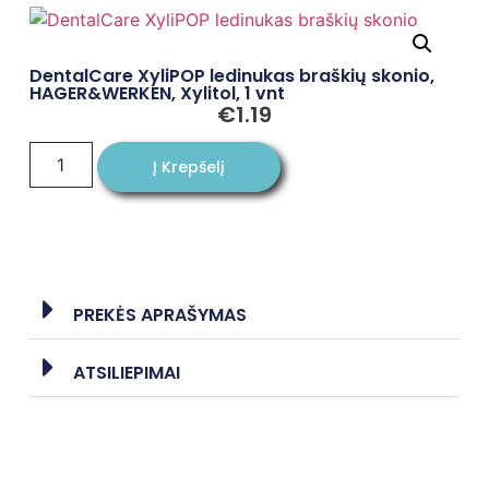
DentalCare XyliPOP ledinukas braškių skonio,
HAGER&WERKEN, Xylitol, 1 vnt
€
1.19
Į Krepšelį
PREKĖS APRAŠYMAS
ATSILIEPIMAI