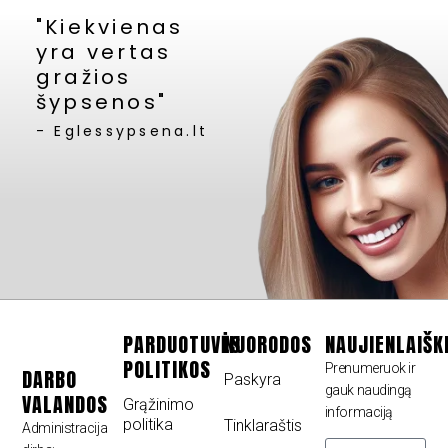
"Kiekvienas
yra vertas
gražios
šypsenos"
- Eglessypsena.lt
PARDUOTUVĖS
NUORODOS
NAUJIENLAIŠK
POLITIKOS
Prenumeruok ir
DARBO
Paskyra
gauk naudingą
VALANDOS
Grąžinimo
informaciją
politika
Tinklaraštis
Administracija