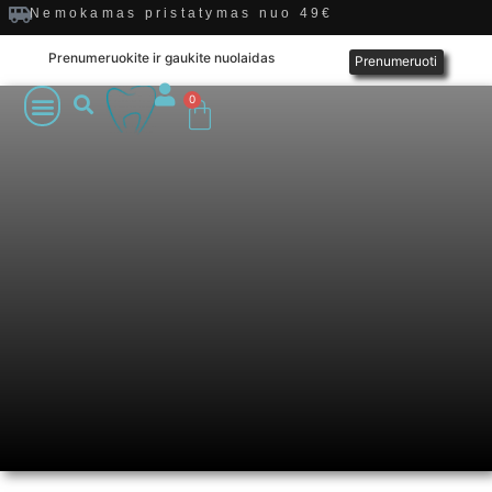
Nemokamas pristatymas nuo 49€
Prenumeruokite ir gaukite nuolaidas
Prenumeruoti
0