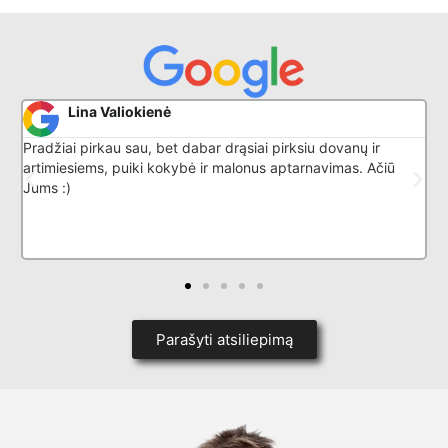
Donatas G
r drąsiai pirksiu dovanų ir
Puikiai išmano savo darbą, nuos
r malonus aptarnavimas. Ačiū
Parašyti atsiliepimą