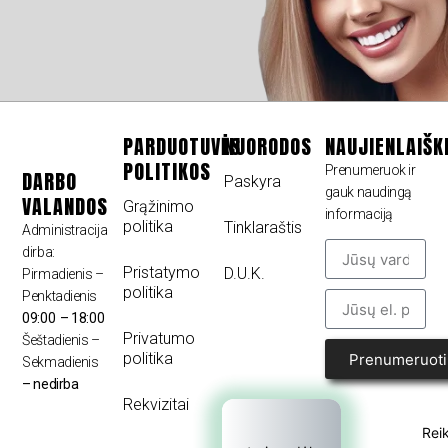
PARDUOTUVĖS
NUORODOS
NAUJIENLAIŠK
POLITIKOS
Prenumeruok ir
DARBO
Paskyra
gauk naudingą
VALANDOS
Grąžinimo
informaciją
politika
Tinklaraštis
Administracija
dirba:
Pristatymo
D.U.K.
Pirmadienis –
politika
Penktadienis
09:00 – 18:00
Privatumo
Šeštadienis –
politika
Prenumeruoti
Sekmadienis
– nedirba
Rekvizitai
Reik