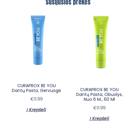
Susijusios prekės
×
E-sypsena DI odontologas
CURAPROX BE YOU
CURAPROX BE YOU
Dantų Pasta, Gervuogė
Dantų Pasta, Obuolys,
€
11.99
Nuo 6 M., 60 Ml
€
11.99
Į Krepšelį
Į Krepšelį