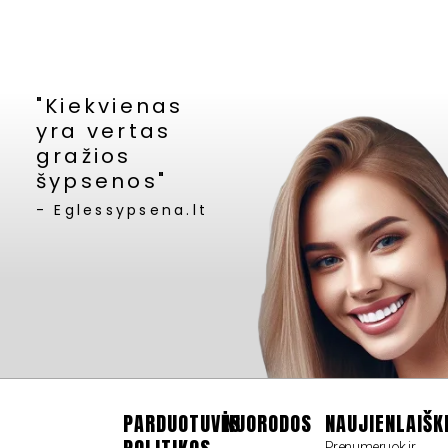
"Kiekvienas
yra vertas
gražios
šypsenos"
- Eglessypsena.lt
PARDUOTUVĖS
NUORODOS
NAUJIENLAIŠK
Prenumeruok ir