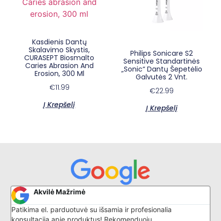
Kasdienis Dantų
Skalavimo Skystis,
Philips Sonicare S2
CURASEPT Biosmalto
Sensitive Standartinės
Caries Abrasion And
„Sonic“ Dantų Šepetėlio
Erosion, 300 Ml
Galvutės 2 Vnt.
€
11.99
×
E-sypsena DI odontologas
€
22.99
Į Krepšelį
Į Krepšelį
Akvilė Mažrimė
Patikima el. parduotuvė su išsamia ir profesionalia
G
konsultacija apie produktus! Rekomenduoju.
l