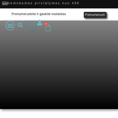
Nemokamas pristatymas nuo 49€
Prenumeruokite ir gaukite nuolaidas
Prenumeruoti
0