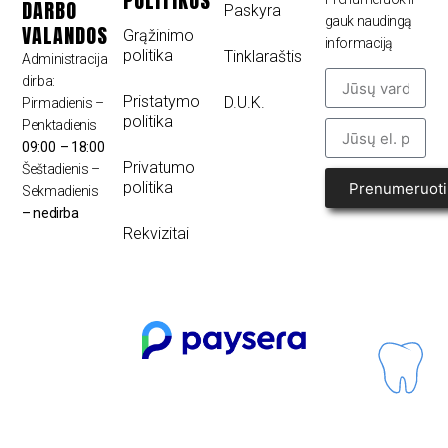
POLITIKOS
DARBO
Paskyra
gauk naudingą
VALANDOS
Grąžinimo
informaciją
politika
Tinklaraštis
Administracija
dirba:
Pristatymo
D.U.K.
Pirmadienis –
politika
Penktadienis
09:00 – 18:00
Privatumo
Šeštadienis –
politika
Prenumeruoti
Sekmadienis
– nedirba
Rekvizitai