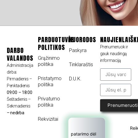
PARDUOTUVĖS
NUORODOS
NAUJIENLAIŠK
POLITIKOS
Prenumeruok ir
DARBO
Paskyra
gauk naudingą
VALANDOS
Grąžinimo
informaciją
politika
Tinklaraštis
Administracija
dirba:
Pristatymo
D.U.K.
Pirmadienis –
politika
Penktadienis
09:00 – 18:00
Privatumo
Šeštadienis –
politika
Prenumeruoti
Sekmadienis
– nedirba
Rekvizitai
Reik
patarimo dėl 