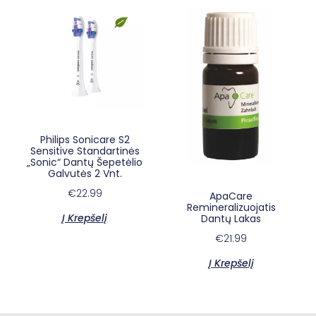
Philips Sonicare S2
Sensitive Standartinės
„Sonic“ Dantų Šepetėlio
×
Galvutės 2 Vnt.
E-sypsena DI odontologas
€
22.99
ApaCare
Remineralizuojatis
Į Krepšelį
Dantų Lakas
€
21.99
Į Krepšelį