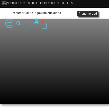
Nemokamas pristatymas nuo 49€
Prenumeruokite ir gaukite nuolaidas
Prenumeruoti
0