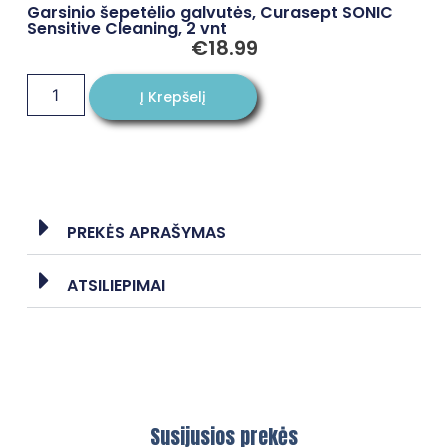
Garsinio šepetėlio galvutės, Curasept SONIC
Sensitive Cleaning, 2 vnt
€
18.99
Į Krepšelį
PREKĖS APRAŠYMAS
ATSILIEPIMAI
Susijusios prekės