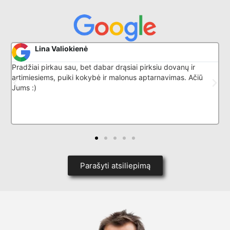
Donatas G
i pirksiu dovanų ir
Puikiai išmano savo darbą, nuostabus a
s aptarnavimas. Ačiū
Parašyti atsiliepimą