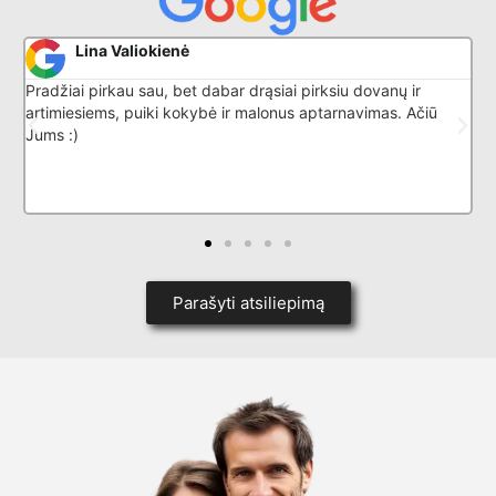
Donatas G
i pirksiu dovanų ir
Puikiai išmano savo darbą, nuostabus a
s aptarnavimas. Ačiū
Parašyti atsiliepimą