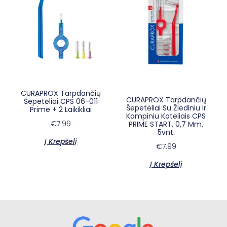
CURAPROX Tarpdančių
CURAPROX Tarpdančių
Šepetėliai CPS 06-011
Šepetėliai Su Žiediniu Ir
Prime + 2 Laikikliai
×
E-sypsena DI odontologas
Kampiniu Koteliais CPS
€
7.99
PRIME START, 0,7 Mm,
5vnt.
Į Krepšelį
€
7.99
Į Krepšelį