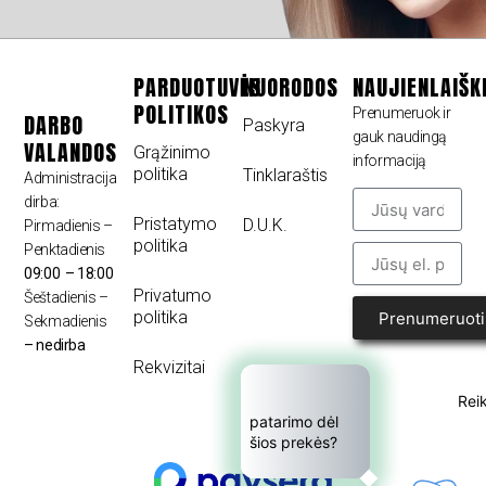
PARDUOTUVĖS
NUORODOS
NAUJIENLAIŠK
POLITIKOS
Prenumeruok ir
DARBO
Paskyra
gauk naudingą
VALANDOS
Grąžinimo
informaciją
politika
Tinklaraštis
Administracija
dirba:
Pristatymo
D.U.K.
Pirmadienis –
politika
Penktadienis
09:00 – 18:00
Privatumo
Šeštadienis –
politika
Prenumeruoti
Sekmadienis
– nedirba
Rekvizitai
Reik
patarimo dėl 
šios prekės?