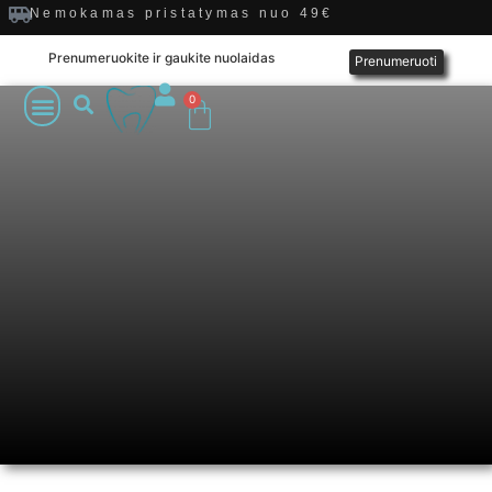
Nemokamas pristatymas nuo 49€
Prenumeruokite ir gaukite nuolaidas
Prenumeruoti
0