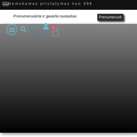
Nemokamas pristatymas nuo 49€
Prenumeruokite ir gaukite nuolaidas
Prenumeruoti
0