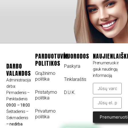
PARDUOTUVĖS
NUORODOS
NAUJIENLAIŠK
POLITIKOS
Prenumeruok ir
DARBO
Paskyra
gauk naudingą
VALANDOS
Grąžinimo
informaciją
politika
Tinklaraštis
Administracija
dirba:
Pristatymo
D.U.K.
Pirmadienis –
politika
Penktadienis
09:00 – 18:00
Privatumo
Šeštadienis –
politika
Prenumeruoti
Sekmadienis
– nedirba