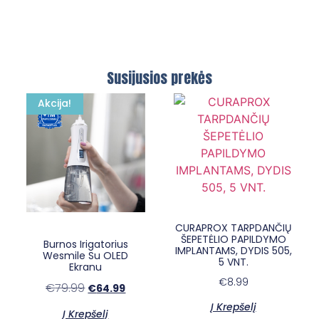
Susijusios prekės
Akcija!
×
E-sypsena DI odontologas
CURAPROX TARPDANČIŲ
ŠEPETĖLIO PAPILDYMO
Burnos Irigatorius
IMPLANTAMS, DYDIS 505,
Wesmile Su OLED
5 VNT.
Ekranu
€
8.99
€
79.99
€
64.99
Į Krepšelį
Į Krepšelį