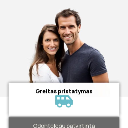
Greitas pristatymas
Odontologų patvirtinta