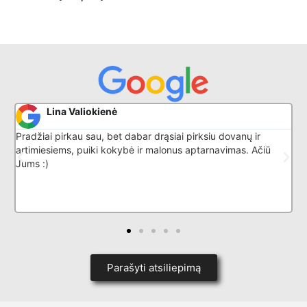
Lina Valiokienė
Pradžiai pirkau sau, bet dabar drąsiai pirksiu dovanų ir
P
artimiesiems, puiki kokybė ir malonus aptarnavimas. Ačiū
Jums :)
Parašyti atsiliepimą