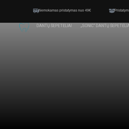
Nemokamas pristatymas nuo 49€
Pristatym
DANTŲ ŠEPETĖLIAI
„SONIC“ DANTŲ ŠEPETĖLIA