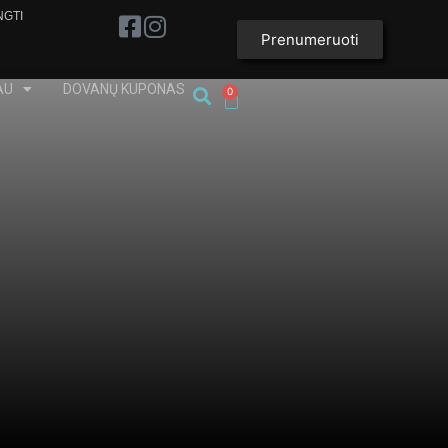
NGTI
Prenumeruoti
AU
DOVANŲ KUPONAS
0