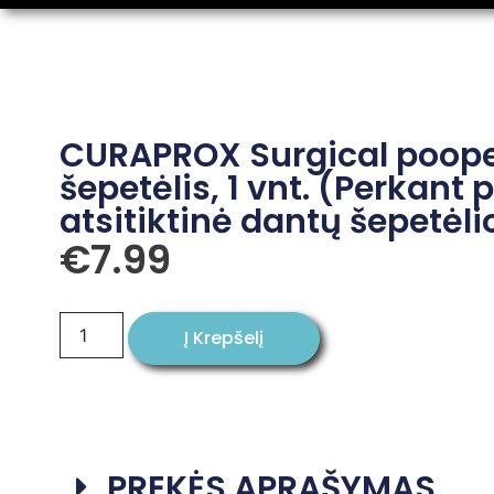
CURAPROX Surgical poope
šepetėlis, 1 vnt. (Perkan
atsitiktinė dantų šepetėli
€
7.99
Į Krepšelį
PREKĖS APRAŠYMAS