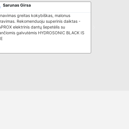
Sarunas Girsa
Akvilė Ma
rnavimas greitas kokybiškas, malonus
Patikima el. pardu
ravimas. Rekomenduoju superinis daiktas -
konsultacija apie
ROX elektrinis dantų šepetėlis su
nančiomis galvutėmis HYDROSONIC BLACK IS
TE