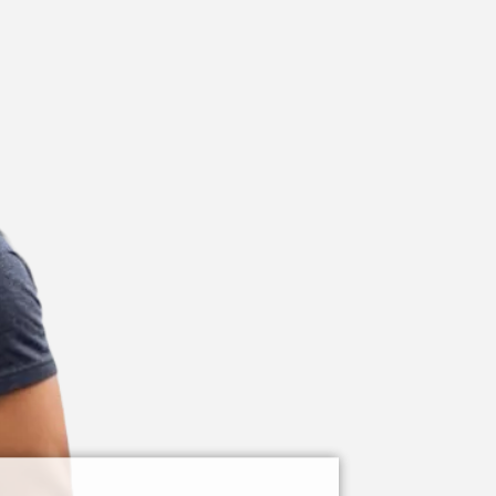
Saugus atsiskaitymas