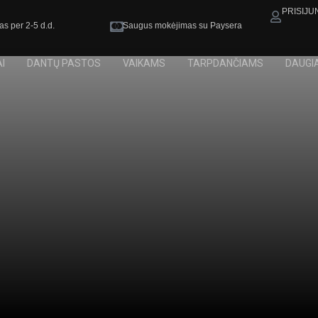
PRISIJU
as per 2-5 d.d.
Saugus mokėjimas su Paysera
I
DANTŲ PASTOS
VAIKAMS
TARPDANČIAMS
DAUGI