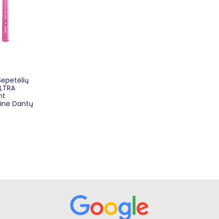
epetėlių
ULTRA
nt
tinė Dantų