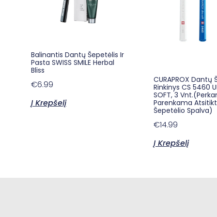
Balinantis Dantų Šepetėlis Ir
Pasta SWISS SMILE Herbal
Bliss
CURAPROX Dantų Š
€
6.99
Rinkinys CS 5460 
SOFT, 3 Vnt.(Perka
Į Krepšelį
Parenkama Atsitik
Šepetėlio Spalva)
€
14.99
Į Krepšelį