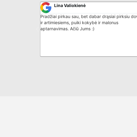
Lina Valiokienė
iskas atitiko
Pradžiai pirkau sau, bet dabar drąsiai pirksiu d
imo skystis
ir artimiesiems, puiki kokybė ir malonus
ikais iš karto. Ne
aptarnavimas. Ačiū Jums :)
dealūs