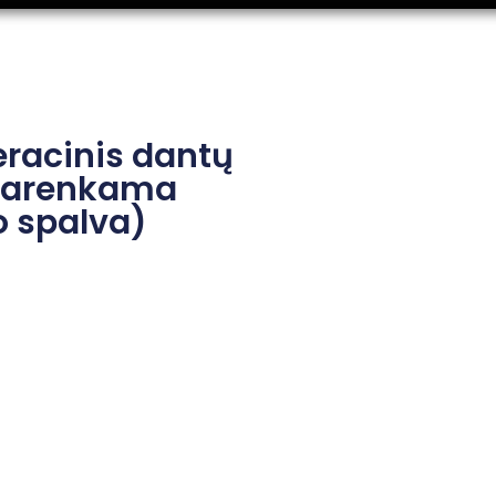
racinis dantų
t parenkama
o spalva)