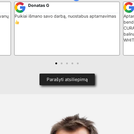
Donatas G
ovanų
Puikiai išmano savo darbą, nuostabus aptarnavimas
Apta
bend
CURAP
bali
WHI
Parašyti atsiliepimą