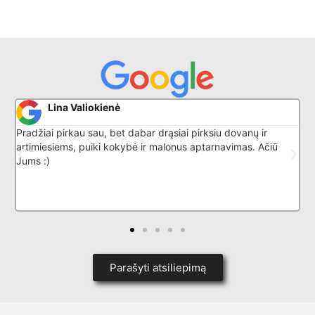
Donatas G
siai pirksiu dovanų ir
Puikiai išmano savo darbą, nuostabu
lonus aptarnavimas. Ačiū
Parašyti atsiliepimą