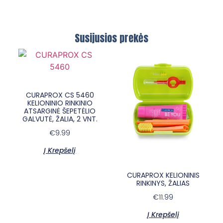
Susijusios prekės
CURAPROX CS 5460
KELIONINIO RINKINIO
ATSARGINĖ ŠEPETĖLIO
GALVUTĖ, ŽALIA, 2 VNT.
€
9.99
×
E-sypsena DI odontologas
Į Krepšelį
CURAPROX KELIONINIS
RINKINYS, ŽALIAS
€
11.99
Į Krepšelį