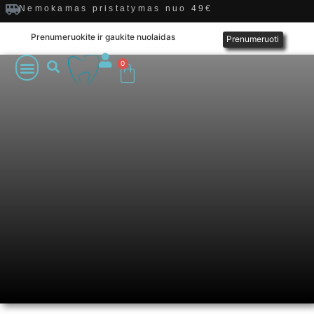
Nemokamas pristatymas nuo 49€
Prenumeruokite ir gaukite nuolaidas
Prenumeruoti
0