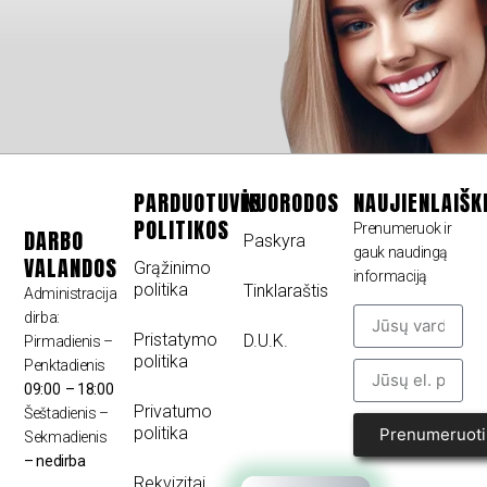
PARDUOTUVĖS
NUORODOS
NAUJIENLAIŠK
POLITIKOS
Prenumeruok ir
DARBO
Paskyra
gauk naudingą
VALANDOS
Grąžinimo
informaciją
politika
Tinklaraštis
Administracija
dirba:
Pristatymo
D.U.K.
Pirmadienis –
politika
Penktadienis
09:00 – 18:00
Privatumo
Šeštadienis –
politika
Prenumeruoti
Sekmadienis
– nedirba
Rekvizitai