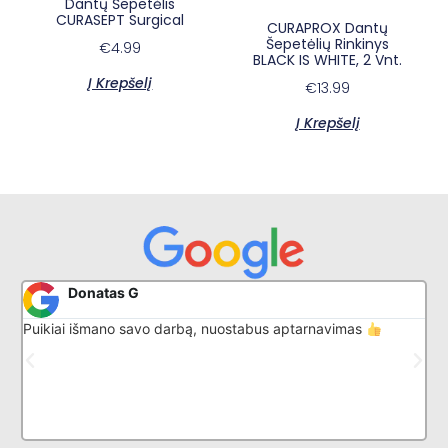
Dantų Šepetėlis
CURASEPT Surgical
CURAPROX Dantų
Šepetėlių Rinkinys
€
4.99
BLACK IS WHITE, 2 Vnt.
Į Krepšelį
€
13.99
Į Krepšelį
×
E-sypsena DI odontologas
Donatas G
Puikiai išmano savo darbą, nuostabus aptarnavimas
A
R
d
B