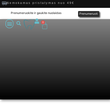
Nemokamas pristatymas nuo 49€
Prenumeruokite ir gaukite nuolaidas
Prenumeruoti
0