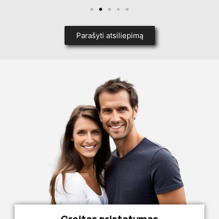
Parašyti atsiliepimą
Greitas pristatymas