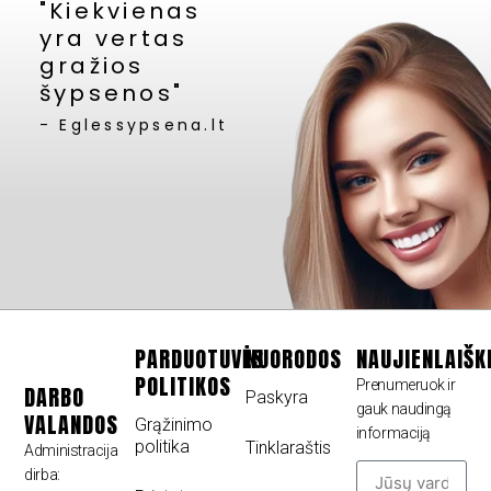
"Kiekvienas
yra vertas
gražios
šypsenos"
- Eglessypsena.lt
PARDUOTUVĖS
NUORODOS
NAUJIENLAIŠK
POLITIKOS
Prenumeruok ir
DARBO
Paskyra
gauk naudingą
VALANDOS
Grąžinimo
informaciją
politika
Tinklaraštis
Administracija
dirba: