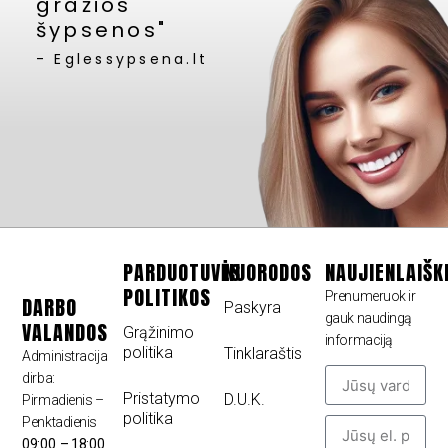
gražios
šypsenos"
- Eglessypsena.lt
PARDUOTUVĖS
NUORODOS
NAUJIENLAIŠK
POLITIKOS
Prenumeruok ir
DARBO
Paskyra
gauk naudingą
VALANDOS
Grąžinimo
informaciją
politika
Tinklaraštis
Administracija
dirba:
Pristatymo
D.U.K.
Pirmadienis –
politika
Penktadienis
09:00 – 18:00