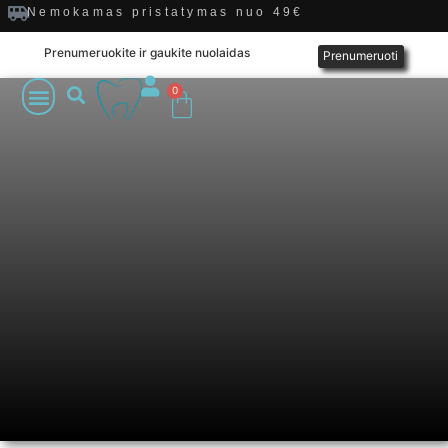
Nemokamas pristatymas nuo 49€
Prenumeruokite ir gaukite nuolaidas
Prenumeruoti
0