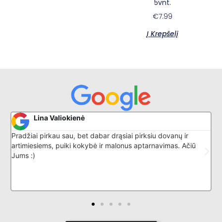
5vnt.
€
7.99
Į Krepšelį
Donatas G
ų ir
Puikiai išmano savo darbą, nuostabus aptarnavimas
. Ačiū