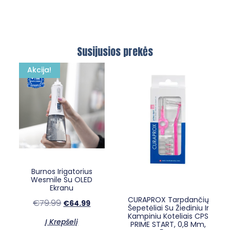
Susijusios prekės
Akcija!
×
E-sypsena DI odontologas
Burnos Irigatorius
Wesmile Su OLED
Ekranu
CURAPROX Tarpdančių
€
79.99
€
64.99
Šepetėliai Su Žiediniu Ir
Kampiniu Koteliais CPS
Į Krepšelį
PRIME START, 0,8 Mm,