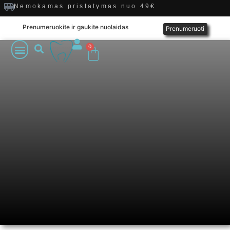
Nemokamas pristatymas nuo 49€
Prenumeruokite ir gaukite nuolaidas
Prenumeruoti
0