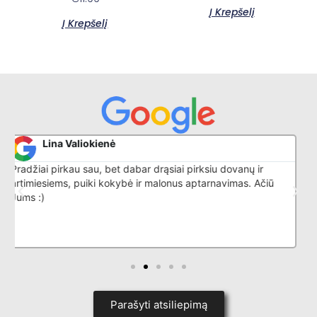
Į Krepšelį
Į Krepšelį
Donatas G
Puikiai išmano savo darbą, nuostabus aptarnavimas
iū
Parašyti atsiliepimą