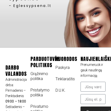
- Eglessypsena.lt
PARDUOTUVĖS
NUORODOS
NAUJIENLAIŠK
POLITIKOS
Prenumeruok ir
DARBO
Paskyra
gauk naudingą
VALANDOS
Grąžinimo
informaciją
politika
Tinklaraštis
Administracija
dirba:
Pristatymo
D.U.K.
Pirmadienis –
politika
Penktadienis
09:00 – 18:00
Privatumo
Šeštadienis –