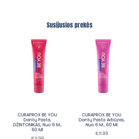
Susijusios prekės
×
E-sypsena DI odontologas
CURAPROX BE YOU
CURAPROX BE YOU
Dantų Pasta,
Dantų Pasta Arbūzas,
DŽINTONIKAS, Nuo 6 M.,
Nuo 6 M., 60 Ml
60 Ml
€
11.99
€
11.99