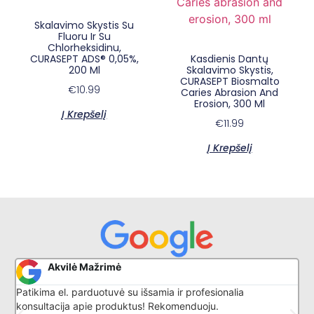
Skalavimo Skystis Su
Fluoru Ir Su
Chlorheksidinu,
CURASEPT ADS® 0,05%,
Kasdienis Dantų
200 Ml
Skalavimo Skystis,
CURASEPT Biosmalto
€
10.99
Caries Abrasion And
Erosion, 300 Ml
Į Krepšelį
€
11.99
×
E-sypsena DI odontologas
Į Krepšelį
Akvilė Mažrimė
Patikima el. parduotuvė su išsamia ir profesionalia
G
konsultacija apie produktus! Rekomenduoju.
l