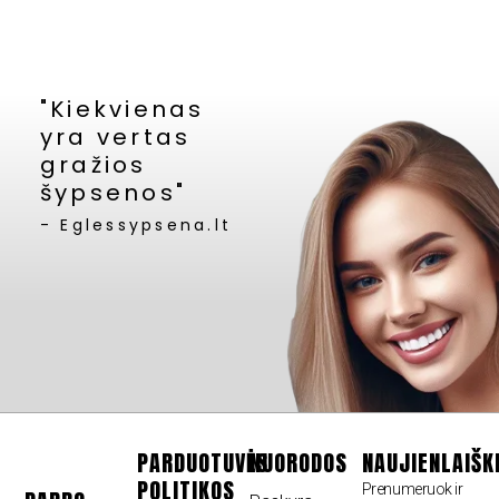
"Kiekvienas
yra vertas
gražios
šypsenos"
- Eglessypsena.lt
PARDUOTUVĖS
NUORODOS
NAUJIENLAIŠK
POLITIKOS
Prenumeruok ir