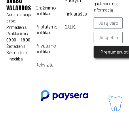
DARBO
Paskyra
gauk naudingą
VALANDOS
Grąžinimo
informaciją
politika
Tinklaraštis
Administracija
dirba:
Pristatymo
D.U.K.
Pirmadienis –
politika
Penktadienis
09:00 – 18:00
Privatumo
Šeštadienis –
politika
Prenumeruoti
Sekmadienis
– nedirba
Rekvizitai