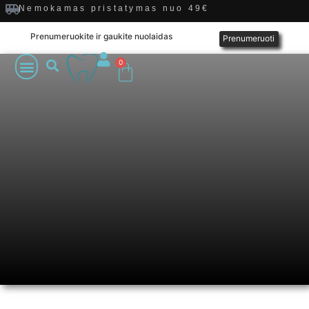
Nemokamas pristatymas nuo 49€
Prenumeruokite ir gaukite nuolaidas
Prenumeruoti
0