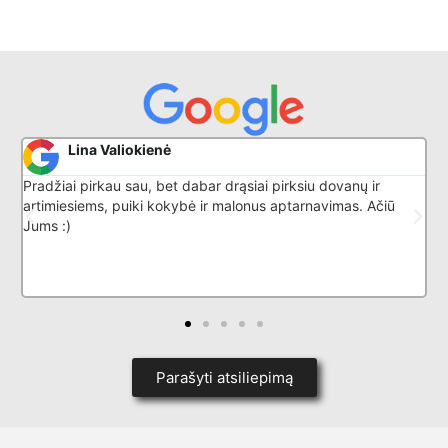
Donatas G
siai pirksiu dovanų ir
Puikiai išmano savo darbą, nuostabu
lonus aptarnavimas. Ačiū
Parašyti atsiliepimą