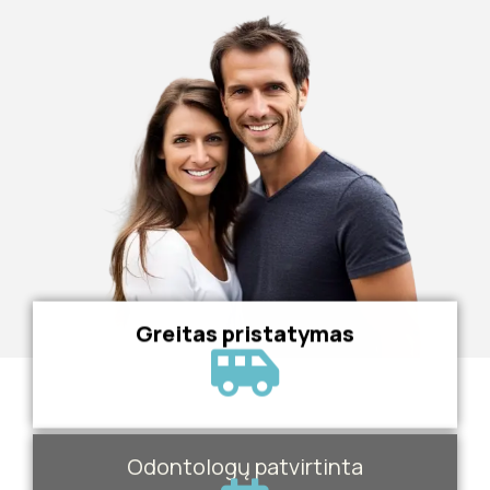
Greitas pristatymas
Odontologų patvirtinta