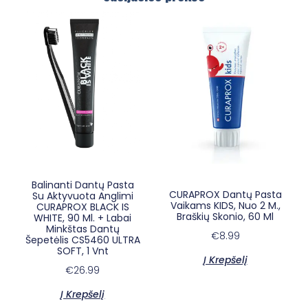
×
Balinanti Dantų Pasta
E-sypsena DI odontologas
CURAPROX Dantų Pasta
Su Aktyvuota Anglimi
Vaikams KIDS, Nuo 2 M.,
CURAPROX BLACK IS
Braškių Skonio, 60 Ml
WHITE, 90 Ml. + Labai
Minkštas Dantų
€
8.99
Šepetėlis CS5460 ULTRA
SOFT, 1 Vnt
Į Krepšelį
€
26.99
Į Krepšelį