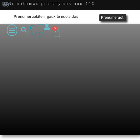
Nemokamas pristatymas nuo 49€
Prenumeruokite ir gaukite nuolaidas
Prenumeruoti
0