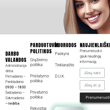
PARDUOTUVĖS
NUORODOS
NAUJIENLAIŠK
POLITIKOS
Prenumeruok ir
DARBO
Paskyra
gauk naudingą
VALANDOS
Grąžinimo
informaciją
politika
Tinklaraštis
Administracija
dirba:
Pristatymo
D.U.K.
Pirmadienis –
politika
Penktadienis
09:00 – 18:00
Privatumo
Šeštadienis –
politika
Prenumeruoti
Sekmadienis
– nedirba
Rekvizitai