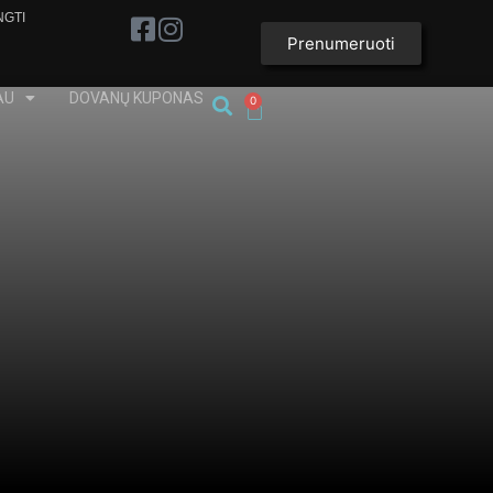
NGTI
Prenumeruoti
AU
DOVANŲ KUPONAS
0