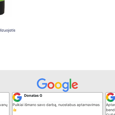
izuojatis
Sarunas Girsa
imas
Aptarnavimas greitas kokybiškas, malonus
Patik
bendravimas. Rekomenduoju superinis daiktas -
konsu
CURAPROX elektrinis dantų šepetėlis su