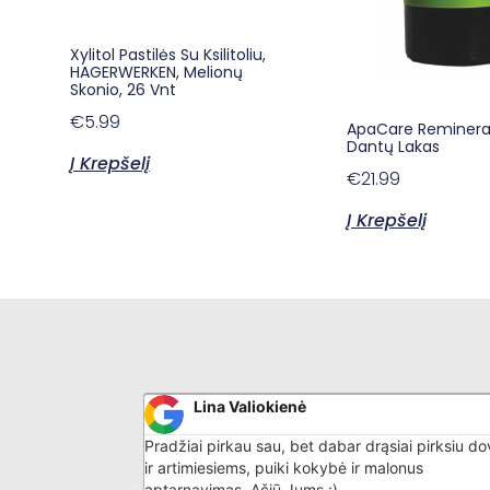
Xylitol Pastilės Su Ksilitoliu,
HAGERWERKEN, Melionų
Skonio, 26 Vnt
€
5.99
ApaCare Remineral
Dantų Lakas
Į Krepšelį
€
21.99
Į Krepšelį
Donatas G
iai pirksiu dovanų
Puikiai išmano savo darbą, nuostabus aptarnav
onus