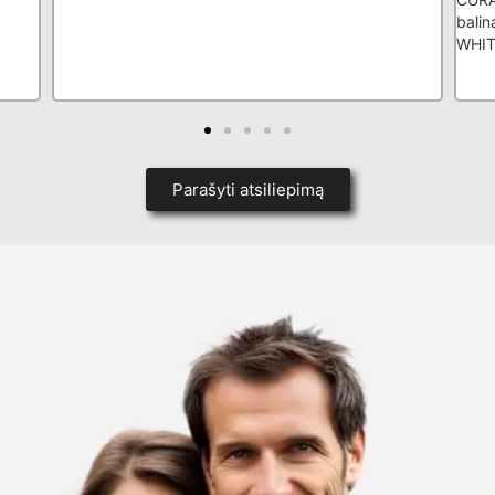
balinančiomis galvutėmis HYDROSONIC BLACK IS
WHITE
Parašyti atsiliepimą