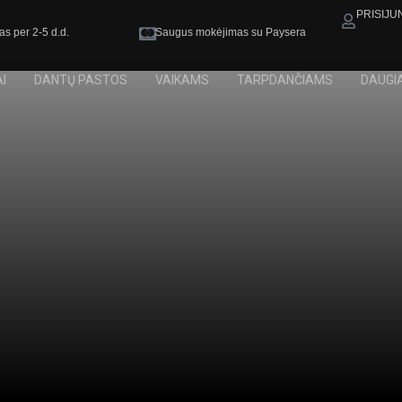
PRISIJU
as per 2-5 d.d.
Saugus mokėjimas su Paysera
I
DANTŲ PASTOS
VAIKAMS
TARPDANČIAMS
DAUGI