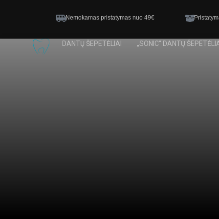
Nemokamas pristatymas nuo 49€
Pristatym
DANTŲ ŠEPETĖLIAI
„SONIC“ DANTŲ ŠEPETĖLIA