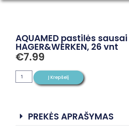
AQUAMED pastilės sausai b
HAGER&WERKEN, 26 vnt
€
7.99
Į Krepšelį
PREKĖS APRAŠYMAS