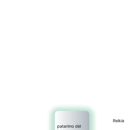
×
E-sypsena DI odontologas
Reikia 
patarimo dėl 