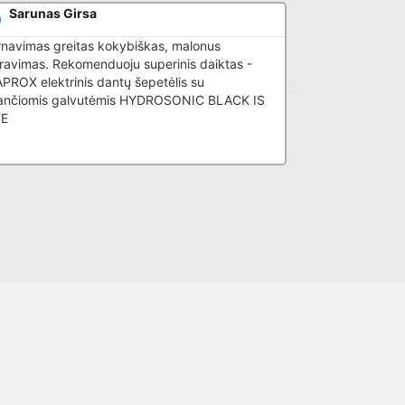
Sarunas Girsa
Akvilė Ma
rnavimas greitas kokybiškas, malonus
Patikima el. pardu
ravimas. Rekomenduoju superinis daiktas -
konsultacija apie
ROX elektrinis dantų šepetėlis su
nančiomis galvutėmis HYDROSONIC BLACK IS
TE