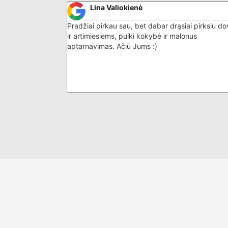
Lina Valiokienė
iskas atitiko
Pradžiai pirkau sau, bet dabar drąsiai pirksiu d
imo skystis
ir artimiesiems, puiki kokybė ir malonus
ikais iš karto. Ne
aptarnavimas. Ačiū Jums :)
dealūs