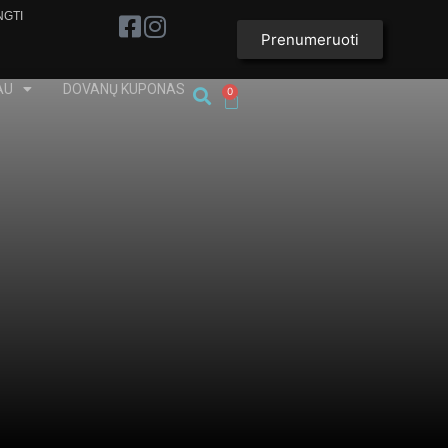
NGTI
Prenumeruoti
AU
DOVANŲ KUPONAS
0