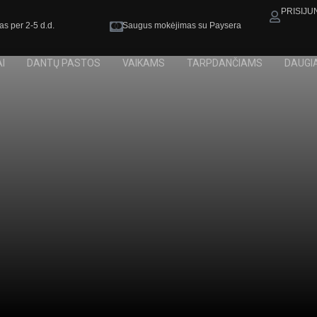
PRISIJU
as per 2-5 d.d.
Saugus mokėjimas su Paysera
I
DANTŲ PASTOS
VAIKAMS
TARPDANČIAMS
DAUGI