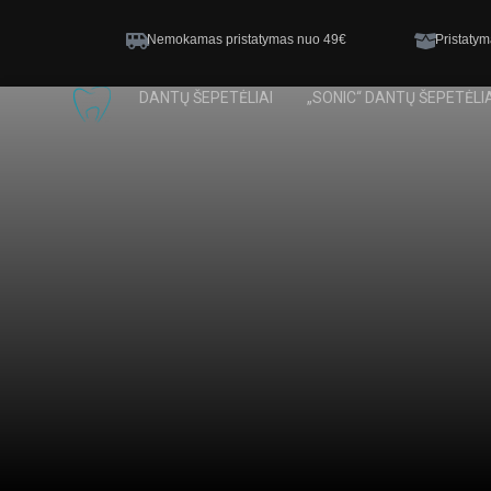
Nemokamas pristatymas nuo 49€
Pristatym
DANTŲ ŠEPETĖLIAI
„SONIC“ DANTŲ ŠEPETĖLIA