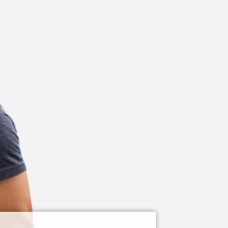
Saugus atsiskaitymas