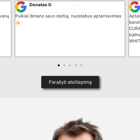
Donatas G
ovanų
Puikiai išmano savo darbą, nuostabus aptarnavimas
Apta
bend
CURAP
bali
WHI
Parašyti atsiliepimą