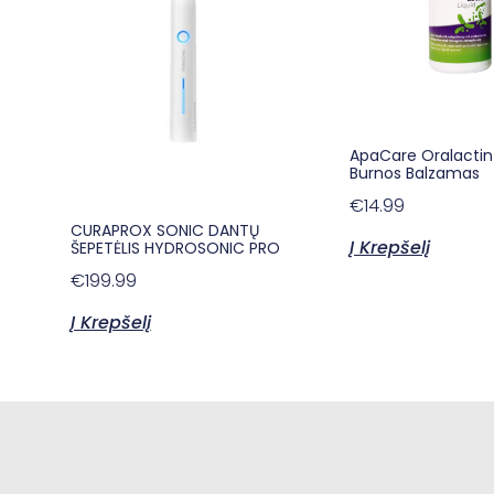
ApaCare Oralactin 
Burnos Balzamas
€
14.99
CURAPROX SONIC DANTŲ
Į Krepšelį
ŠEPETĖLIS HYDROSONIC PRO
€
199.99
Į Krepšelį