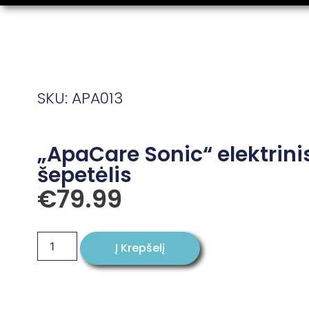
SKU: APA013
„ApaCare Sonic“ elektrini
šepetėlis
€
79.99
Į Krepšelį